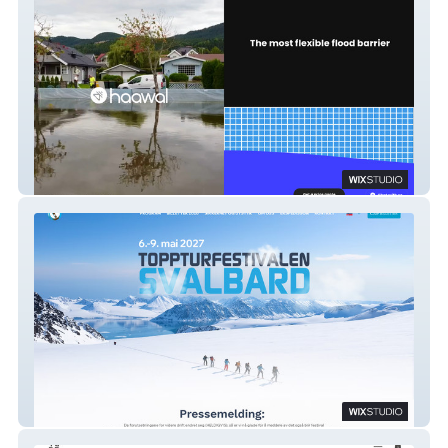
haawal
Toppturfestivalen