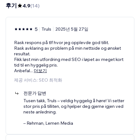
후기
4.9
(
14
)
5
Truls
2025년 5월 27일
Rask respons på tlf hvor jeg opplevde god tillit.
Rask avklaring av problem på min nettside og ønsket
resultat.
Fikk løst min utfordring med SEO i løpet av meget kort
tid til en hyggelig pris.
Anbefal
...
더보기
제공 서비스: SEO 최적화
전문가 답변
Tusen takk, Truls – veldig hyggelig å høre! Vi setter
stor pris på tilliten, og hjelper deg gjerne igjen ved
neste anledning.
– Rehman, Lemen Media