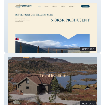
Mjøsskigard
Blink Hytta Sigdal