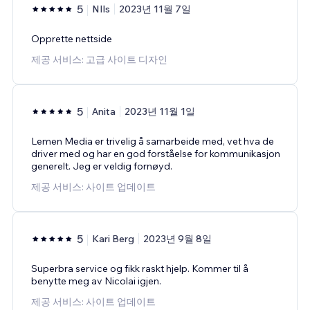
5
NIls
2023년 11월 7일
Opprette nettside
제공 서비스: 고급 사이트 디자인
5
Anita
2023년 11월 1일
Lemen Media er trivelig å samarbeide med, vet hva de
driver med og har en god forståelse for kommunikasjon
generelt. Jeg er veldig fornøyd.
제공 서비스: 사이트 업데이트
5
Kari Berg
2023년 9월 8일
Superbra service og fikk raskt hjelp. Kommer til å
benytte meg av Nicolai igjen.
제공 서비스: 사이트 업데이트