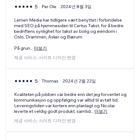
5
Per Ole
2024년 8월 3일
Lemen Media har tidligere vært benyttet i forbindelse
med SEO på hjemmesiden til Certus Takst, for å bedre
bedriftens synlighet for takst av bolig og eiendom i
Oslo, Drammen, Asker og Bærum.
På grun
...
더보기
제공 서비스: 사이트 디자인 변경
5
Thomas
2024년 2월 22일
Kvaliteten på jobben var bedre enn det jeg forventet og
kommunikasjon og oppfølging var alltid til avtalt tid.
Leveringstiden var kortere enn planlagt og Nicolai
leverte et veldig godt produkt, samtid
...
더보기
제공 서비스: 사이트 디자인 변경