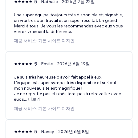
5
Nathalie
2026년 7월 22일
Une super équipe, toujours très disponible et joignable,
un vrai très bon travail et un super résultat. Un grand
Merci à tous. Je vous les recommandes avec eux vous
verrez vraiment la différence.
제공 서비스: 기본 사이트 디자인
5
Emilie
2026년 6월 19일
Je suis très heureuse d’avoir fait appel à eux.
L’équipe est super sympa, très disponible et surtout,
mon nouveau site est magnifique !
Je ne regrette pas et n’hésiterai pas à retravailler avec
eux s
...
더보기
제공 서비스: 기본 사이트 디자인
5
Nancy
2026년 6월 8일