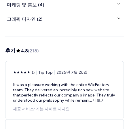
마케팅 및 홍보 (4)
그래픽 디자인 (2)
후기
4.8
(
218
)
5
Tip Top
2026년 7월 26일
It was a pleasure working with the entire WixFactory
team. They delivered an incredibly rich new website
that perfectly reflects our company's image. They truly
understood our philosophy while remaini
...
더보기
제공 서비스: 기본 사이트 디자인