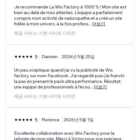
Je recommande La Wix Factory à 1000 % ! Mon site est
bien au-delà de mes attentes. L’équipe a parfaitement
compris mon activité de naturopathe et a créé un site
fidèle à mon univers, à la fois profess
...
더보기
제공 서비스: 기본 사이트 디자인
5
Damien
2026년 5월 25일
Un peu sceptique quand j’ai vu la publicité de Wix
factory sur mon Facebook. J’ai regardé puis j’ai franchi
la pas en prenant le pack ultra performance. Résultat:
une équipe de professionnels à l’écou
...
더보기
제공 서비스: 기본 사이트 디자인
5
Florence
2026년 5월 1일
Excellente collaboration avec Wix Factory pour la
refonte de mon site. Merci à Victor pour son précieux