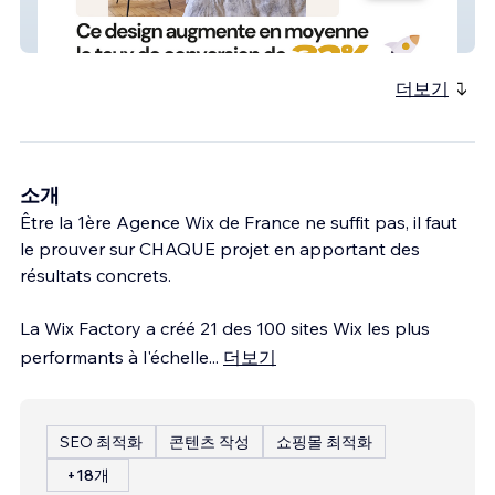
E-commerce - Linge de maison
더보기
소개
Être la 1ère Agence Wix de France ne suffit pas, il faut
le prouver sur CHAQUE projet en apportant des
résultats concrets.
La Wix Factory a créé 21 des 100 sites Wix les plus
performants à l'échelle
...
더보기
SEO 최적화
콘텐츠 작성
쇼핑몰 최적화
+18개