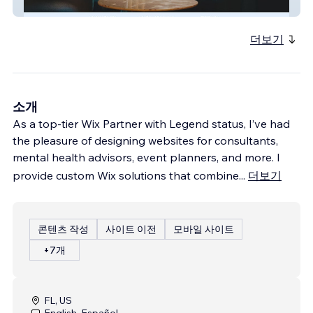
Out Of The Webb Counseling
더보기
소개
As a top-tier Wix Partner with Legend status, I’ve had
the pleasure of designing websites for consultants,
mental health advisors, event planners, and more. I
provide custom Wix solutions that combine
...
더보기
콘텐츠 작성
사이트 이전
모바일 사이트
+7개
FL, US
English, Español