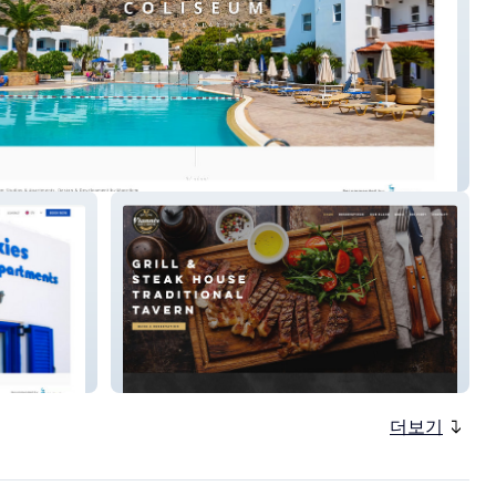
m Studios
Yiannis Grill House
더보기