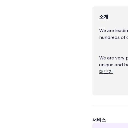
소개
We are leadin
hundreds of cl
We are very p
unique and be
provide you w
더보기
Our goal is t
custom functi
you with an 
above and be
서비스