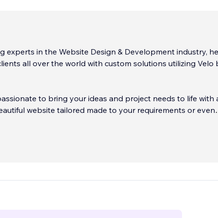
g experts in the Website Design & Development industry, h
ients all over the world with custom solutions utilizing Velo 
assionate to bring your ideas and project needs to life with 
autiful website tailored made to your requirements or even
ith a helping hand when you need a professional assistance
o make the process of creating your website or implementing
onalities an enjoyable experience. We are committed to pro
excellent product, responsive communication and a promise 
yond to meet your goals for your personal or business webs