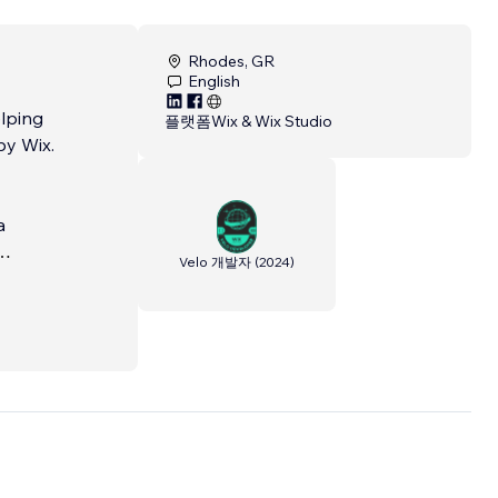
Rhodes, GR
English
elping
플랫폼
Wix & Wix Studio
by Wix.
a
Velo 개발자
(
2024
)
.
viding
to go
ite.
...