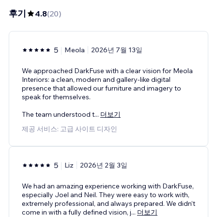
후기
4.8
(
20
)
5
Meola
2026년 7월 13일
We approached DarkFuse with a clear vision for Meola
Interiors: a clean, modern and gallery-like digital
presence that allowed our furniture and imagery to
speak for themselves.
The team understood t
...
더보기
제공 서비스: 고급 사이트 디자인
5
Liz
2026년 2월 3일
We had an amazing experience working with DarkFuse,
especially Joel and Neil. They were easy to work with,
extremely professional, and always prepared. We didn’t
come in with a fully defined vision, j
...
더보기