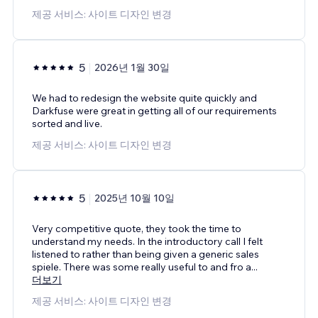
제공 서비스: 사이트 디자인 변경
5
2026년 1월 30일
We had to redesign the website quite quickly and
Darkfuse were great in getting all of our requirements
sorted and live.
제공 서비스: 사이트 디자인 변경
5
2025년 10월 10일
Very competitive quote, they took the time to
understand my needs. In the introductory call I felt
listened to rather than being given a generic sales
spiele. There was some really useful to and fro a
...
더보기
제공 서비스: 사이트 디자인 변경