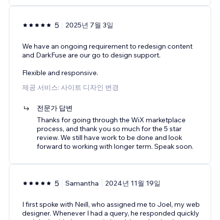
5
2025년 7월 3일
We have an ongoing requirement to redesign content
and DarkFuse are our go to design support.
Flexible and responsive.
제공 서비스: 사이트 디자인 변경
전문가 답변
Thanks for going through the WiX marketplace
process, and thank you so much for the 5 star
review. We still have work to be done and look
forward to working with longer term. Speak soon.
5
Samantha
2024년 11월 19일
I first spoke with Neill, who assigned me to Joel, my web
designer. Whenever I had a query, he responded quickly