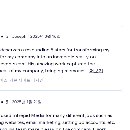
5
Joseph
2025년 3월 16일
deserves a resounding 5 stars for transforming my
 for my company into an incredible reality on
eevents.com! His amazing work captured the
beat of my company, bringing memories
...
더보기
비스: 기본 사이트 디자인
5
2025년 1월 21일
 used Intrepid Media for many different jobs such as
ng websites, email marketing, setting up accounts, etc.
and his team make it easy on the company I work