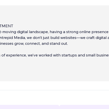
TMENT
st-moving digital landscape, having a strong online presence 
Intrepid Media, we don’t just build websites—we craft digital 
inesses grow, connect, and stand out.
s of experience, we’ve worked with startups and small busin
s industries, helping them create websites, landing pages, so
, and marketing materials that leave a lasting impact. As
 ourselves, we understand the challenges of building a bra
ed to providing honest, high-quality, and results-driven solu
 scale.
ner with Intrepid Media, you’re choosing a team that is de
your brand, amplifying your message, and driving real busine