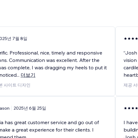
025년 7월 8일
ific. Professional, nice, timely and responsive
“Josh 
ons. Communication was excellent. After the
vision
as complete, I was dragging my heels to put it
cardil
 noticed
...
더보기
heart
기본 사이트 디자인
제공 서
ason
2025년 6월 25일
ia has great customer service and go out of
I have
make a great experience for their clients. I
buildi
mmend them.
Josh 