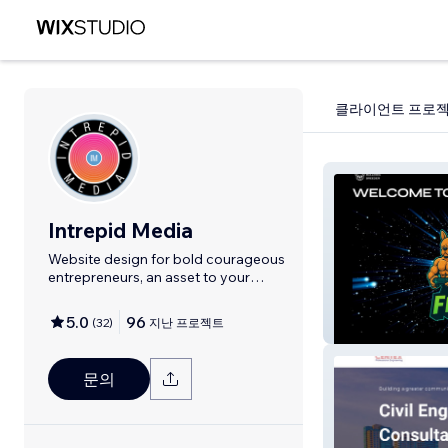
클라이언트 프로
Intrepid Media
Website design for bold courageous
entrepreneurs, an asset to your
business
5.0
96
(
32
)
지난 프로젝트
French
문의