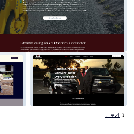
Power
Created Concierge
더보기