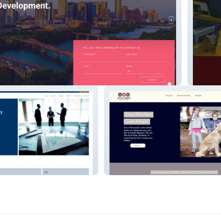
Viking 
g
Rvscharity