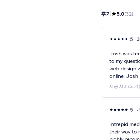
후기
5.0
(
32
)
5
2
Josh was terr
to my questi
web design w
online. Josh
제공 서비스: 
5
J
Intrepid med
their way to 
highly reco