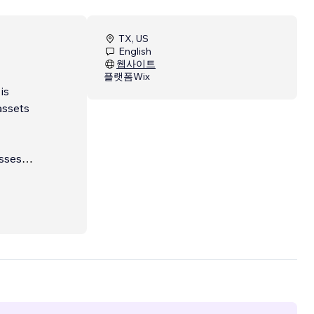
TX, US
English
웹사이트
플랫폼
Wix
is
assets
esses
cial
nd, and
tions
dicated
ss