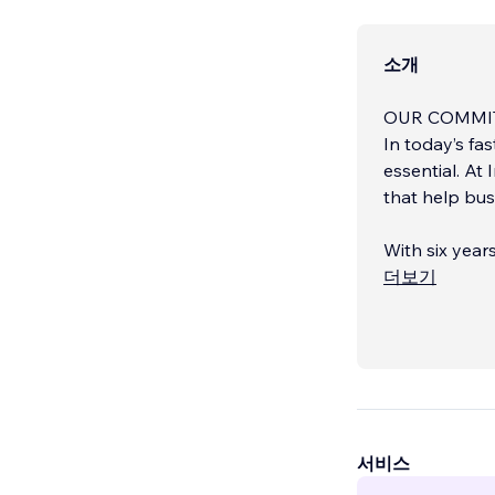
소개
OUR COMMI
In today’s fa
essential. At 
that help bus
With six year
across variou
더보기
media content
entrepreneurs
we’re committ
that help you
When you part
to elevating 
서비스
results.
...