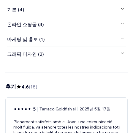
기본 (4)
온라인 쇼핑몰 (3)
마케팅 및 홍보 (1)
그래픽 디자인 (2)
후기
4.6
(
18
)
5
Tarraco Goldfish sl
2025년 5월 17일
Plenament satisfets amb el Joan, una coimunicació
molt fluida, va atendre totes les nostres indicacions tot i
la nostra poca habilitat en aquests temes va fer un gran