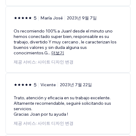
5
María José
2023년 9월 7일
Os recomiendo 100% a Juan! desde el minuto uno
hemos conectado super bien, responsable es su
trabajo, divertido Y muy cercano , le caracterizan los
buenos valores y sin duda alguna sus
conocimientos.G
...
더보기
제공 서비스: 사이트 디자인 변경
5
Vicente
2023년 7월 22일
Trato, atención y eficacia en su trabajo excelente.
Altamente recomendable, seguiré solicitando sus
servicios.
Gracias Joan por tu ayuda !
제공 서비스: 사이트 디자인 변경