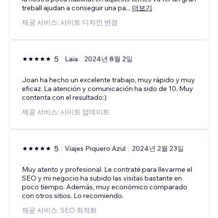
treball ajudan a conseguir una pa
...
더보기
제공 서비스: 사이트 디자인 변경
5
Laia
2024년 8월 2일
Joan ha hecho un excelente trabajo, muy rápido y muy
eficaz. La atención y comunicación ha sido de 10. Muy
contenta con el resultado:)
제공 서비스: 사이트 업데이트
5
Viajes Piquero Azul
2024년 2월 23일
Muy atento y profesional. Le contraté para llevarme el
SEO y mi negocio ha subido las visitas bastante en
poco tiempo. Además, muy económico comparado
con otros sitios. Lo recomiendo.
제공 서비스: SEO 최적화