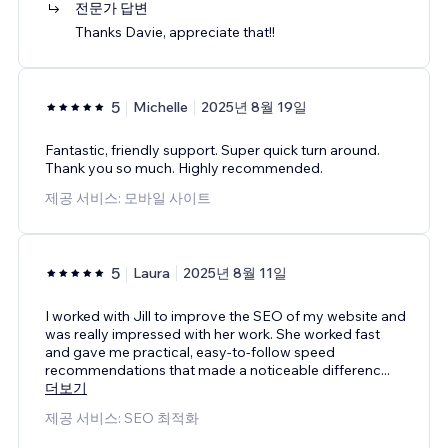
전문가 답변
Thanks Davie, appreciate that!!
5
Michelle
2025년 8월 19일
Fantastic, friendly support. Super quick turn around.
Thank you so much. Highly recommended.
제공 서비스: 모바일 사이트
5
Laura
2025년 8월 11일
I worked with Jill to improve the SEO of my website and
was really impressed with her work. She worked fast
and gave me practical, easy-to-follow speed
recommendations that made a noticeable differenc
...
더보기
제공 서비스: SEO 최적화