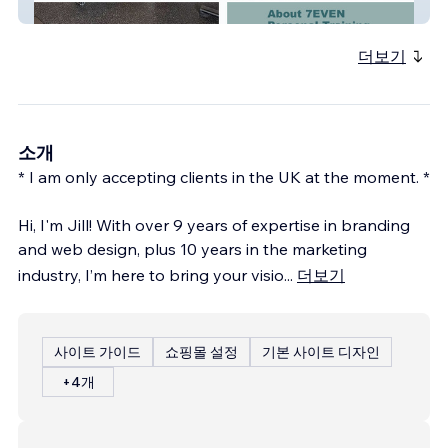
7even
더보기
소개
* I am only accepting clients in the UK at the moment. *
Hi, I'm Jill! With over 9 years of expertise in branding
and web design, plus 10 years in the marketing
industry, I’m here to bring your visio
...
더보기
사이트 가이드
쇼핑몰 설정
기본 사이트 디자인
+4개