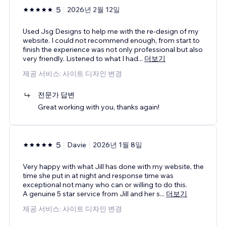
5
2026년 2월 12일
Used Jsg Designs to help me with the re-design of my
website. I could not recommend enough, from start to
finish the experience was not only professional but also
very friendly. Listened to what I had
...
더보기
제공 서비스: 사이트 디자인 변경
전문가 답변
Great working with you, thanks again!
5
Davie
2026년 1월 8일
Very happy with what Jill has done with my website, the
time she put in at night and response time was
exceptional not many who can or willing to do this.
A genuine 5 star service from Jill and her s
...
더보기
제공 서비스: 사이트 디자인 변경