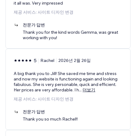
it all was. Very impressed
제공 서비스: 사이트 디자인 변경
전문가 답변
Thank you for the kind words Gemma, was great
working with you!
5
Rachel
2026년 2월 26일
A big thank you to Jill! She saved me time and stress
and now my website is functioning again and looking
fabulous. She is very personable, quick and efficient.
Her prices are very affordable. I h
...
더보기
제공 서비스: 사이트 디자인 변경
전문가 답변
Thank you so much Rachel!!