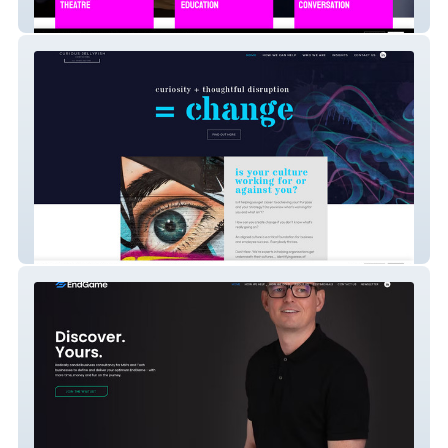
StrikeUp Theatre
Curious Jellyfish