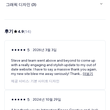
그래픽 디자인 (3)
후기
4.9
(
14
)
5
2026년 3월 3일
Steve and team went above and beyond to come up
with a really engaging and stylish update to my out of
date website. I have to say a massive thank you again,
my new site blew me away seriously! Thank
...
더보기
제공 서비스: 기본 사이트 디자인
5
2024년 10월 29일
A big thank you to Intimation/Space Creative and Jack