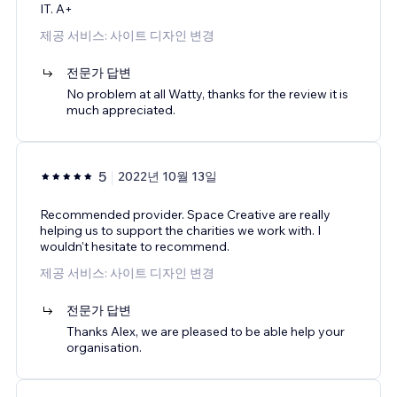
IT. A+
제공 서비스: 사이트 디자인 변경
전문가 답변
No problem at all Watty, thanks for the review it is
much appreciated.
5
2022년 10월 13일
Recommended provider. Space Creative are really
helping us to support the charities we work with. I
wouldn't hesitate to recommend.
제공 서비스: 사이트 디자인 변경
전문가 답변
Thanks Alex, we are pleased to be able help your
organisation.