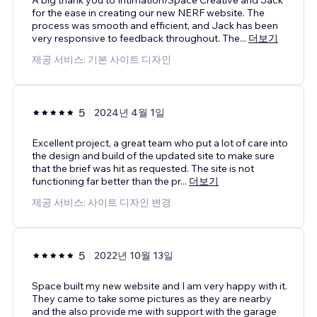
for the ease in creating our new NERF website. The
process was smooth and efficient, and Jack has been
very responsive to feedback throughout. The
...
더보기
제공 서비스: 기본 사이트 디자인
5
2024년 4월 1일
Excellent project, a great team who put a lot of care into
the design and build of the updated site to make sure
that the brief was hit as requested. The site is not
functioning far better than the pr
...
더보기
제공 서비스: 사이트 디자인 변경
5
2022년 10월 13일
Space built my new website and I am very happy with it.
They came to take some pictures as they are nearby
and the also provide me with support with the garage