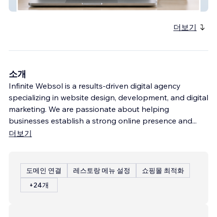
Prtropicalcharters
더보기
소개
Infinite Websol is a results-driven digital agency
specializing in website design, development, and digital
marketing. We are passionate about helping
businesses establish a strong online presence and
...
더보기
도메인 연결
레스토랑 메뉴 설정
쇼핑몰 최적화
+24개