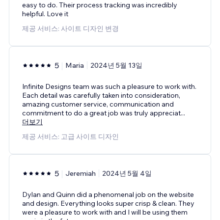
easy to do. Their process tracking was incredibly
helpful. Love it
제공 서비스: 사이트 디자인 변경
5
Maria
2024년 5월 13일
Infinite Designs team was such a pleasure to work with.
Each detail was carefully taken into consideration,
amazing customer service, communication and
commitment to do a great job was truly appreciat
...
더보기
제공 서비스: 고급 사이트 디자인
5
Jeremiah
2024년 5월 4일
Dylan and Quinn did a phenomenal job on the website
and design. Everything looks super crisp & clean. They
were a pleasure to work with and I will be using them