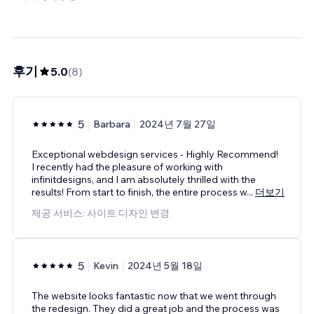
후기
5.0
(
8
)
5
Barbara
2024년 7월 27일
Exceptional webdesign services - Highly Recommend!
I recently had the pleasure of working with
infinitdesigns, and I am absolutely thrilled with the
results! From start to finish, the entire process w
...
더보기
제공 서비스: 사이트 디자인 변경
5
Kevin
2024년 5월 18일
The website looks fantastic now that we went through
the redesign. They did a great job and the process was