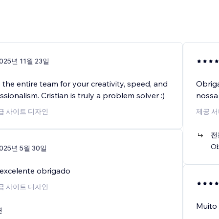
025년 11월 23일
the entire team for your creativity, speed, and
Obriga
sionalism. Cristian is truly a problem solver :)
nossa 
고급 사이트 디자인
제공 서
전
Ob
025년 5월 30일
e excelente obrigado
고급 사이트 디자인
Muito 
변