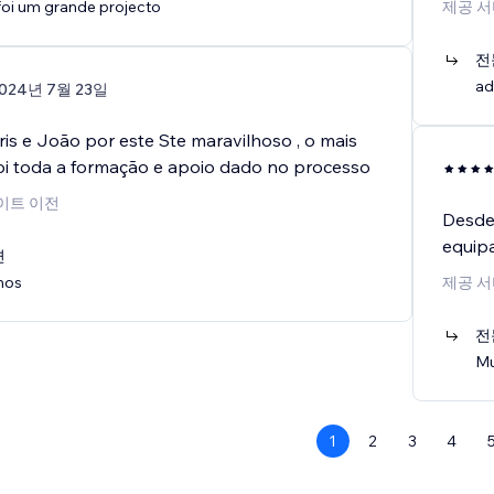
foi um grande projecto
제공 서
전
ad
024년 7월 23일
is e João por este Ste maravilhoso , o mais
oi toda a formação e apoio dado no processo
이트 이전
Desde 
equipa
변
nos
제공 서
전
Mu
1
2
3
4