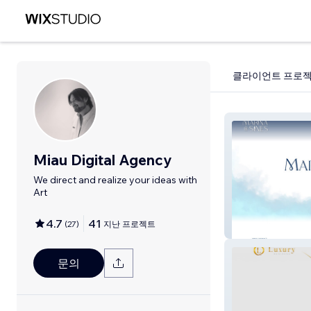
클라이언트 프로
Miau Digital Agency
We direct and realize your ideas with
Art
4.7
41
(
27
)
지난 프로젝트
Marina de Sines
문의