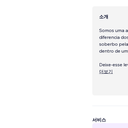
소개
Somos uma ag
diferencia d
soberbo pela
dentro de uma
Deixe-esse le
더보기
Somos una ag
los demás um
la calidad y 
equipo joven y
서비스