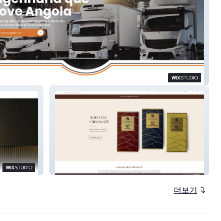
t
Diogo Vaz Chocolate
더보기