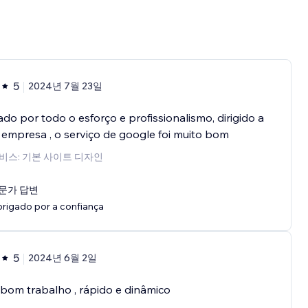
5
2024년 7월 23일
do por todo o esforço e profissionalismo, dirigido a
empresa , o serviço de google foi muito bom
비스: 기본 사이트 디자인
문가 답변
rigado por a confiança
5
2024년 6월 2일
bom trabalho , rápido e dinâmico