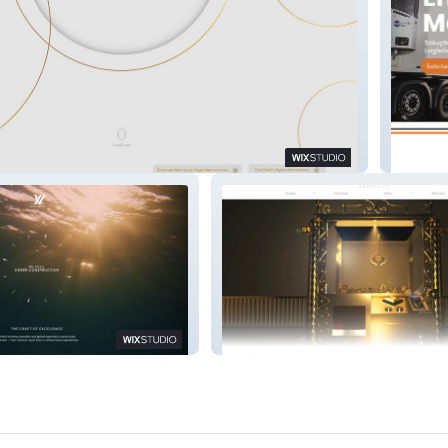
s
Metalar
Pricci EU