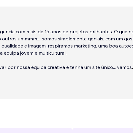
encia com mais de 15 anos de projetos brilhantes. O que n
os outros ummmm.... somos simplemente geniais, com um gos
 qualidade e imagem, respiramos marketing, uma boa autoes
 equipa jovem e multicultural.
var por nossa equipa creativa e tenha um site único... vamos
encia com mas de 15 anos de experiencia lo que nos distin
mmm ... somos simplemente brillantes, con un excelente gu
la imagen, respiramos marketing, buena autoestima, dentro d
 multicultural.
...