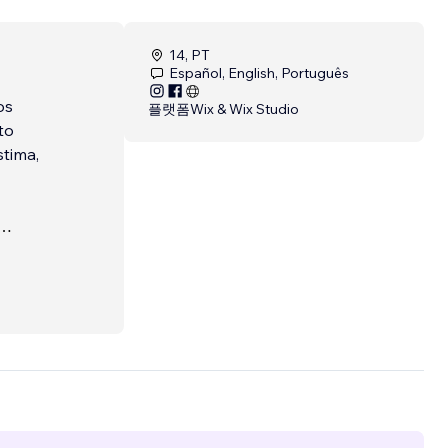
14, PT
Español, English, Português
os
플랫폼
Wix & Wix Studio
to
tima,
gue de
sto por
e un