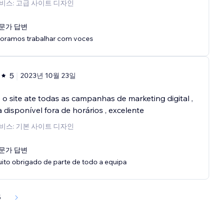
비스: 고급 사이트 디자인
문가 답변
oramos trabalhar com voces
5
2023년 10월 23일
o site ate todas as campanhas de marketing digital ,
 disponível fora de horários , excelente
비스: 기본 사이트 디자인
문가 답변
ito obrigado de parte de todo a equipa
5