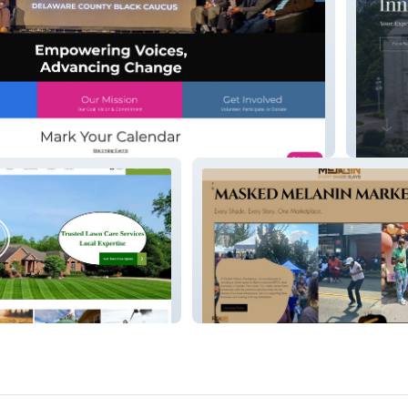
y Black Caucus (DCBC)
Inner B
ng Services
Masked Melanin Marketplace