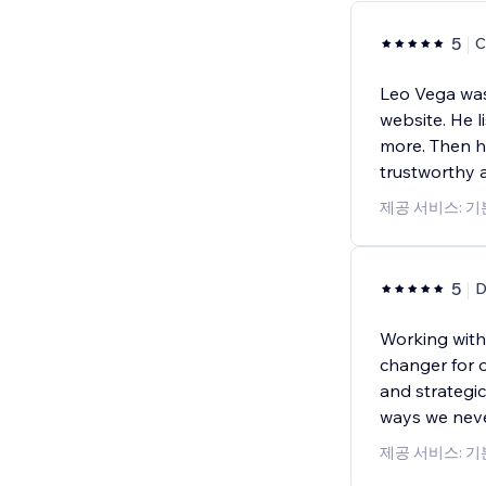
5
Leo Vega was
website. He l
more. Then h
trustworthy 
제공 서비스: 
5
D
Working with
changer for o
and strategi
ways we neve
제공 서비스: 