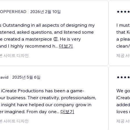
COPPERHEAD
2026년 2월 10일
 Outstanding in all aspects of designing my
I must
istened, asked questions, and listened some
that K
e created a masterpiece 👏. He is very
a plea
and I highly recommend h
...
더보기
clean/
기본 사이트 디자인
제공 서
avid
2025년 5월 6일
 iCreate Productions has been a game-
We go
ur business. Their creativity, professionalism,
iCreat
c insight have helped our company grow in
added 
r imagined. From day one
...
더보기
loves 
기본 사이트 디자인
제공 서