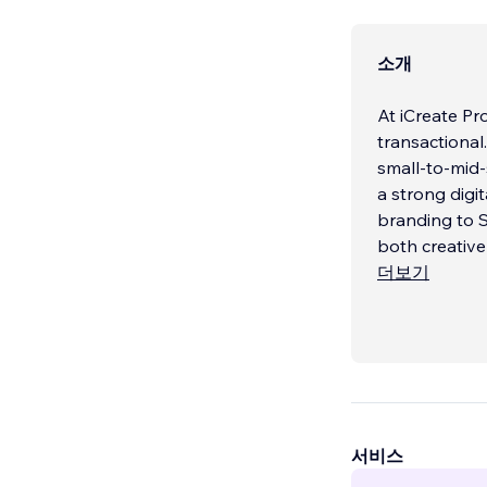
소개
At iCreate Pr
transactional
small-to-mid-
a strong digi
branding to S
both creative
더보기
Our appr
...
서비스