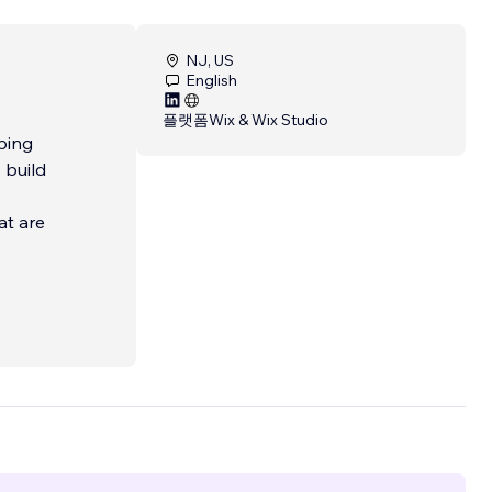
NJ, US
English
플랫폼
Wix & Wix Studio
lping
 build
at are