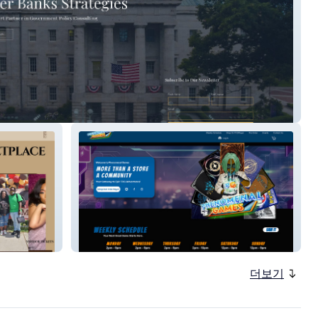
anks Strategies
Phenomenal Games
더보기