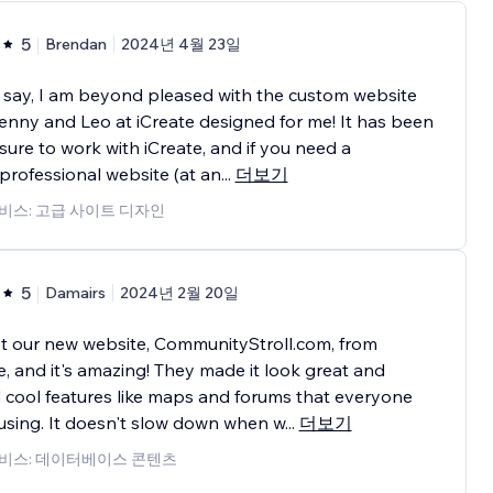
5
Brendan
2024년 4월 23일
 say, I am beyond pleased with the custom website
enny and Leo at iCreate designed for me! It has been
sure to work with iCreate, and if you need a
professional website (at an
...
더보기
비스: 고급 사이트 디자인
5
Damairs
2024년 2월 20일
t our new website, CommunityStroll.com, from
e, and it's amazing! They made it look great and
cool features like maps and forums that everyone
using. It doesn't slow down when w
...
더보기
비스: 데이터베이스 콘텐츠