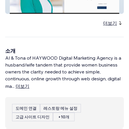
Cornerstone Mental Healthcare
더보기
소개
Al & Tona of HAYWOOD Digital Marketing Agency is a
husband/wife tandem that provide women business
owners the clarity needed to achieve simple,
continuous, online growth through web design, digital
ma
...
더보기
도메인 연결
레스토랑 메뉴 설정
고급 사이트 디자인
+10개