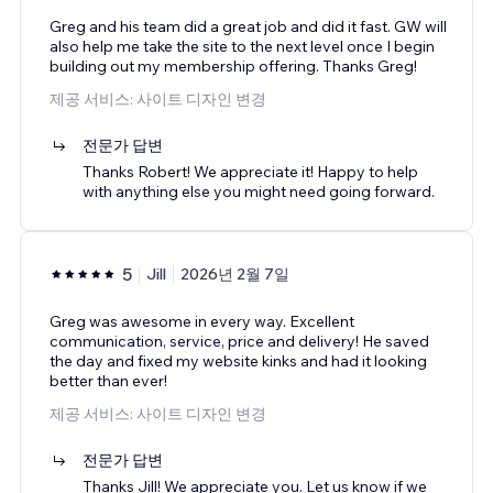
Greg and his team did a great job and did it fast. GW will
also help me take the site to the next level once I begin
building out my membership offering. Thanks Greg!
제공 서비스: 사이트 디자인 변경
전문가 답변
Thanks Robert! We appreciate it! Happy to help
with anything else you might need going forward.
5
Jill
2026년 2월 7일
Greg was awesome in every way. Excellent
communication, service, price and delivery! He saved
the day and fixed my website kinks and had it looking
better than ever!
제공 서비스: 사이트 디자인 변경
전문가 답변
Thanks Jill! We appreciate you. Let us know if we