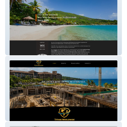
GregWeatherlyDesigns
Titansworldwide