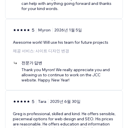
can help with anything going forward and thanks
for your kind words.
5
Myron
2026년 1월 5일
Awesome work! Will use his team for future projects
제공 서비스: 사이트 디자인 변경
전문가 답변
Thank you Myron! We really appreciate you and
allowing us to continue to work on the JCC
website. Happy New Year!
5
Tara
2025년 6월 30일
Greg is professional, skilled and kind. He offers sensible,
piecemeal options for web design and SEO. His prices
are reasonable. He offers education and information