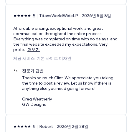
5
TitansWorldWideLP
2026년 5월 8일
Affordable pricing, exceptional work, and great
communication throughout the entire process.
Everything was completed on time with no delays, and
the final website exceeded my expectations. Very
profe
...
더보기
제공 서비스: 기본 사이트 디자인
전문가 답변
Thanks so much Clint! We appreciate you taking
the time to post a review. Let us know if there is
anything else you need going forward!
Greg Weatherly
GW Designs
5
Robert
2026년 2월 28일