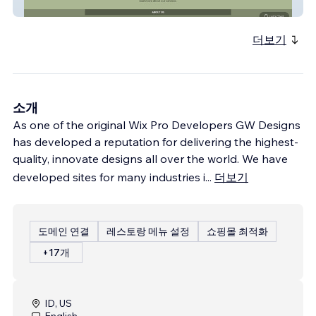
Mount Olive Medical, Bahamas
더보기
소개
As one of the original Wix Pro Developers GW Designs
has developed a reputation for delivering the highest-
quality, innovate designs all over the world. We have
developed sites for many industries i
...
더보기
도메인 연결
레스토랑 메뉴 설정
쇼핑몰 최적화
+17개
ID, US
English