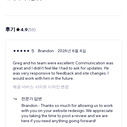
후기
4.9
(
53
)
5
Brandon
2026년 6월 4일
Greg and his team were excellent. Communication was
great and I didn't feel like I had to ask for updates. He
was very responsive to feedback and site changes. I
would work with him in the future.
제공 서비스: 사이트 디자인 변경
전문가 답변
Brandon - Thanks so much for allowing us to work
with you on your website redesign. We appreciate
you taking the time to post a review and we are
here if you need anything going forward!