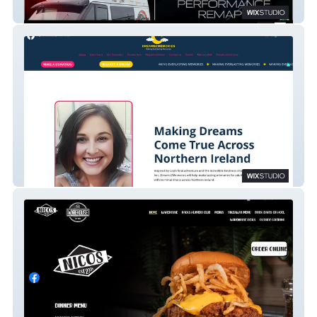
DG Tuning NI
Dreams2memories