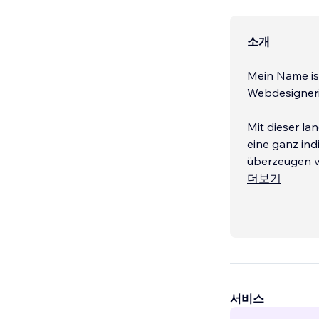
소개
Mein Name ist
Webdesignerin
Mit dieser la
eine ganz ind
überzeugen v
design.de
더보기
Ich freue mi
Lieblingsproje
서비스