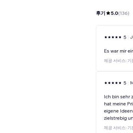
후기
5.0
(
136
)
5
J
Es war mir ei
제공 서비스: 
5
M
Ich bin sehr
hat meine Pr
eigene Ideen 
zielstrebig 
제공 서비스: 