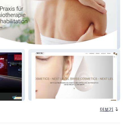
iezentrum Tegernsee
ARVAL
더보기