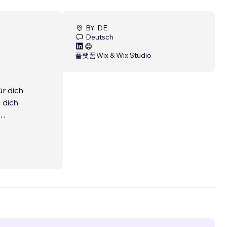
BY, DE
Deutsch
플랫폼
Wix & Wix Studio
ür dich
 dich