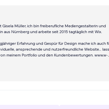
 Gisela Müller, ich bin freiberufliche Mediengestalterin und
 aus Nürnberg und arbeite seit 2015 tagtäglich mit Wix.
ngjähriger Erfahrung und Gespür für Design mache ich auch f
ividuelle, ansprechende und nutzerfreundliche Website... lass
on meinem Portfolio und den Kundenbewertungen. www.w-
ch auf dein Vorhaben und mache es gerne zu meinem
kt :-)
...