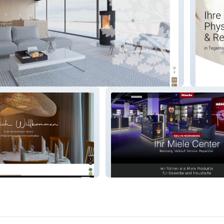
bilien
Therap
tuben
Miele Center