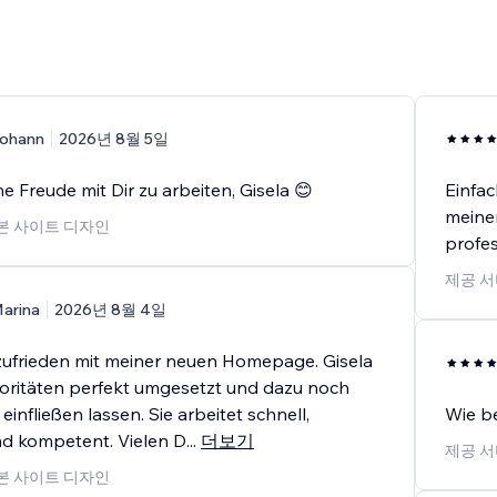
ohann
2026년 8월 5일
ne Freude mit Dir zu arbeiten, Gisela 😊
Einfac
meiner
기본 사이트 디자인
profes
제공 서
arina
2026년 8월 4일
 zufrieden mit meiner neuen Homepage. Gisela
ioritäten perfekt umgesetzt und dazu noch
einfließen lassen. Sie arbeitet schnell,
Wie be
und kompetent. Vielen D
...
더보기
제공 서
기본 사이트 디자인