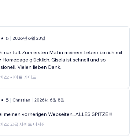
5
2026년 6월 23일
h nur toll. Zum ersten Mal in meinem Leben bin ich mit
 Homepage glücklich. Gisela ist schnell und so
sionell. Vielen lieben Dank.
비스: 사이트 가이드
5
Christian
2026년 6월 8일
i meinen vorherigen Webseiten...ALLES SPITZE !!!
비스: 고급 사이트 디자인