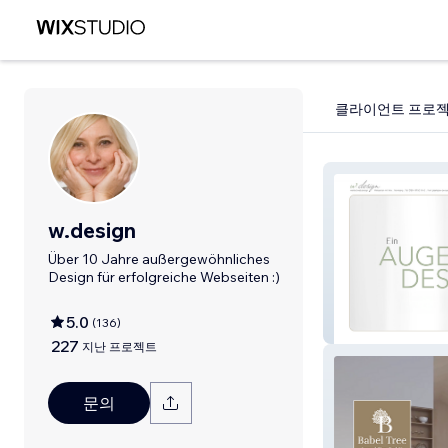
클라이언트 프로
w.design
Über 10 Jahre außergewöhnliches
Design für erfolgreiche Webseiten :)
5.0
(
136
)
w.design
227
지난 프로젝트
문의