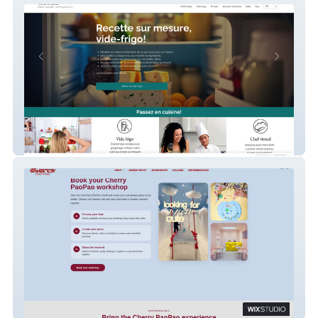
ChefTouski
Cherry PaoPao