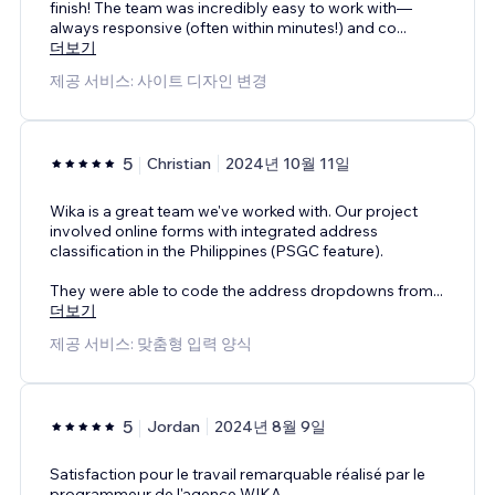
finish! The team was incredibly easy to work with—
always responsive (often within minutes!) and co
...
더보기
제공 서비스: 사이트 디자인 변경
5
Christian
2024년 10월 11일
Wika is a great team we've worked with. Our project
involved online forms with integrated address
classification in the Philippines (PSGC feature).
They were able to code the address dropdowns from
...
더보기
제공 서비스: 맞춤형 입력 양식
5
Jordan
2024년 8월 9일
Satisfaction pour le travail remarquable réalisé par le
programmeur de l'agence WIKA.