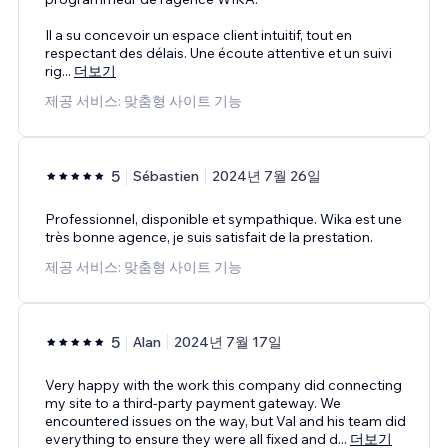
Il a su concevoir un espace client intuitif, tout en
respectant des délais. Une écoute attentive et un suivi
rig
...
더보기
제공 서비스: 맞춤형 사이트 기능
5
Sébastien
2024년 7월 26일
Professionnel, disponible et sympathique. Wika est une
très bonne agence, je suis satisfait de la prestation.
제공 서비스: 맞춤형 사이트 기능
5
Alan
2024년 7월 17일
Very happy with the work this company did connecting
my site to a third-party payment gateway. We
encountered issues on the way, but Val and his team did
everything to ensure they were all fixed and d
...
더보기