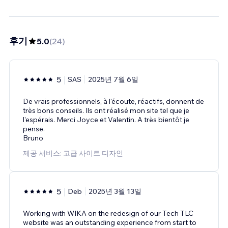
후기
5.0
(
24
)
5
SAS
2025년 7월 6일
De vrais professionnels, à l'écoute, réactifs, donnent de
très bons conseils. Ils ont réalisé mon site tel que je
l'espérais. Merci Joyce et Valentin. A très bientôt je
pense.
Bruno
제공 서비스: 고급 사이트 디자인
5
Deb
2025년 3월 13일
Working with WIKA on the redesign of our Tech TLC
website was an outstanding experience from start to