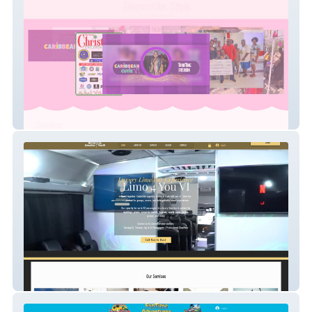
CaribbeanCutie
Limo 4 You VI, LLC.