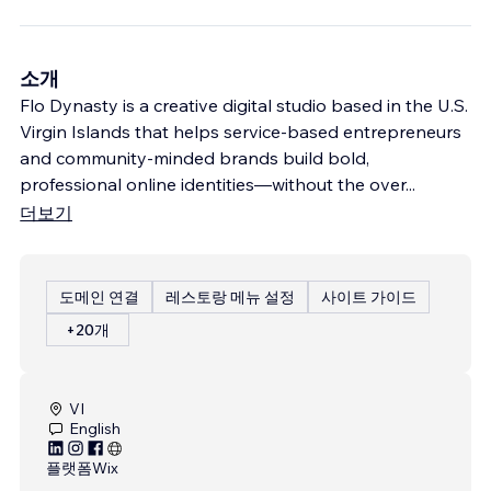
소개
Flo Dynasty is a creative digital studio based in the U.S.
Virgin Islands that helps service-based entrepreneurs
and community-minded brands build bold,
professional online identities—without the over
...
더보기
도메인 연결
레스토랑 메뉴 설정
사이트 가이드
+20개
VI
English
플랫폼
Wix