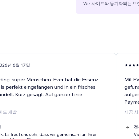
Wix 사이트와 동기화되는 브
026년 6월 17일
ding, super Menschen. Ever hat die Essenz
Mit EV
s perfekt eingefangen und in ein frisches
gefun
ndelt. Kurz gesagt: Auf ganzer Linie
aufges
Payme
랜드 개발
제공 서
변
전
k. Es freut uns sehr, dass wir gemeinsam an Ihrer
Vi