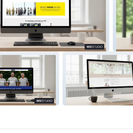
rttemberg
Frank e.
Cosmeticum Stuttgart