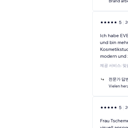
Brand arbe
5
2
Ich habe EVE
und bin mehr
Kosmetikstud
modern und 
제공 서비스: 맞
전문가 답
Vielen her
5
2
Frau Tschemer
visuell anspr