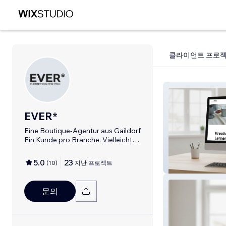
클라이언트 프로
EVER*
Eine Boutique-Agentur aus Gaildorf.
Ein Kunde pro Branche. Vielleicht
Sie?
5.0
23
(
10
)
지난 프로젝트
IBKK
문의