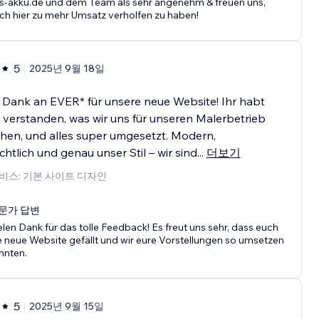
s-akku.de und dem Team als sehr angenehm & freuen uns,
ch hier zu mehr Umsatz verholfen zu haben!
5
2025년 9월 18일
 Dank an EVER* für unsere neue Website! Ihr habt
verstanden, was wir uns für unseren Malerbetrieb
hen, und alles super umgesetzt. Modern,
chtlich und genau unser Stil – wir sind
...
더보기
비스: 기본 사이트 디자인
문가 답변
elen Dank für das tolle Feedback! Es freut uns sehr, dass euch
e neue Website gefällt und wir eure Vorstellungen so umsetzen
nnten.
5
2025년 9월 15일