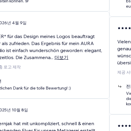
iten können. 💯
bs
eu
026년 4월 9일
R* für das Design meines Logos beauftragt
Vielen
 als zufrieden. Das Ergebnis für mein AURA
genau 
io ist einfach wunderschön geworden: elegant,
wünsc
zeitlos. Die Zusammena
...
더보기
übersi
춤 로고 제작
제공 서
변
전
zlichen Dank für die tolle Bewertung! :)
Vi
di
ko
025년 10월 8일
njak hat mit unkompliziert, schnell & einen
echenden Flyer für unsere Metzgerei erstellt.