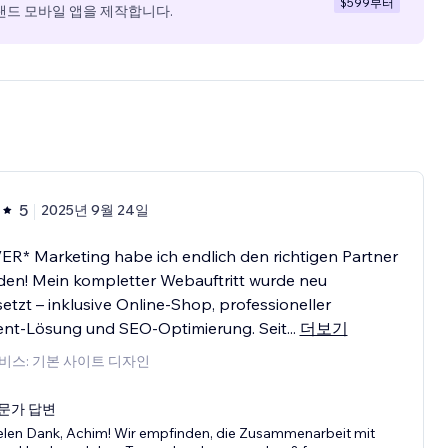
$599
부터
랜드 모바일 앱을 제작합니다.
5
2025년 9월 24일
ER* Marketing habe ich endlich den richtigen Partner
den! Mein kompletter Webauftritt wurde neu
etzt – inklusive Online-Shop, professioneller
nt-Lösung und SEO-Optimierung. Seit
...
더보기
비스: 기본 사이트 디자인
문가 답변
elen Dank, Achim! Wir empfinden, die Zusammenarbeit mit