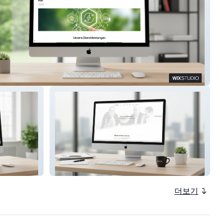
K.
Gahm Projektentw.
더보기