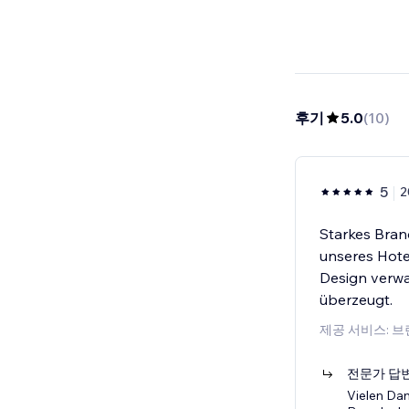
후기
5.0
(
10
)
5
2
Starkes Bran
unseres Hotel
Design verwa
überzeugt.
제공 서비스: 브
전문가 답
Vielen Dan