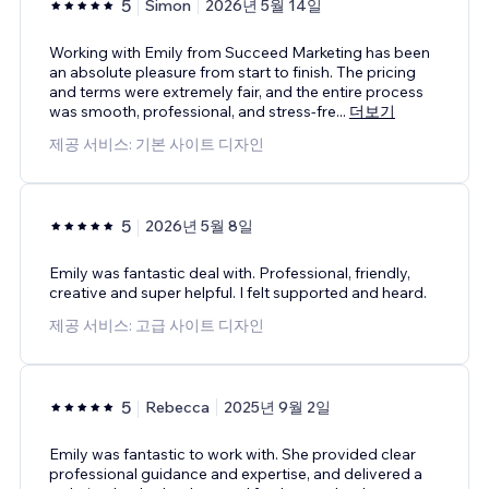
5
Simon
2026년 5월 14일
Working with Emily from Succeed Marketing has been
an absolute pleasure from start to finish. The pricing
and terms were extremely fair, and the entire process
was smooth, professional, and stress-fre
...
더보기
제공 서비스: 기본 사이트 디자인
5
2026년 5월 8일
Emily was fantastic deal with. Professional, friendly,
creative and super helpful. I felt supported and heard.
제공 서비스: 고급 사이트 디자인
5
Rebecca
2025년 9월 2일
Emily was fantastic to work with. She provided clear
professional guidance and expertise, and delivered a