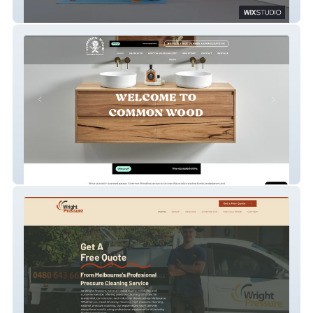
Freedom Health & Fitness
CommonWoodCo