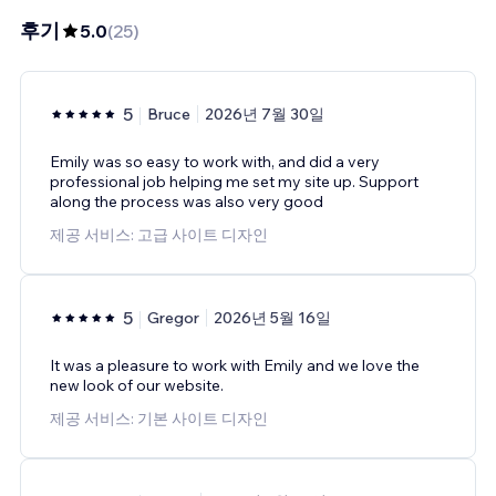
후기
5.0
(
25
)
5
Bruce
2026년 7월 30일
Emily was so easy to work with, and did a very
professional job helping me set my site up. Support
along the process was also very good
제공 서비스: 고급 사이트 디자인
5
Gregor
2026년 5월 16일
It was a pleasure to work with Emily and we love the
new look of our website.
제공 서비스: 기본 사이트 디자인