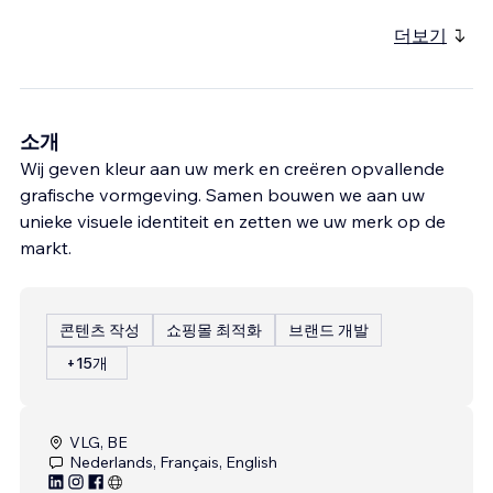
더보기
소개
Wij geven kleur aan uw merk en creëren opvallende
grafische vormgeving. Samen bouwen we aan uw
unieke visuele identiteit en zetten we uw merk op de
markt.
콘텐츠 작성
쇼핑몰 최적화
브랜드 개발
+15개
VLG, BE
Nederlands, Français, English