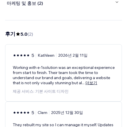
마케팅 및 홍보 (2)
후기
5.0
(
2
)
5
Kathleen
2026년 2월 11일
Working with e-1solution was an exceptional experience
from start to finish. Their team took the time to
understand our brand and goals, delivering a website
that is not only visually stunning but al
...
더보기
제공 서비스: 기본 사이트 디자인
5
Clem
2025년 12월 30일
They rebuilt my site so I can manage it myself. Updates