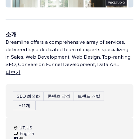
Real Estate With Sam
소개
Dreamline offers a comprehensive array of services,
delivered by a dedicated team of experts specializing
in Sales, Web Development, Web Design, Top-ranking
SEO, Conversion Funnel Development, Data An
...
더보기
SEO 최적화
콘텐츠 작성
브랜드 개발
+11개
UT, US
English