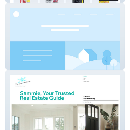
PetWants Grooming