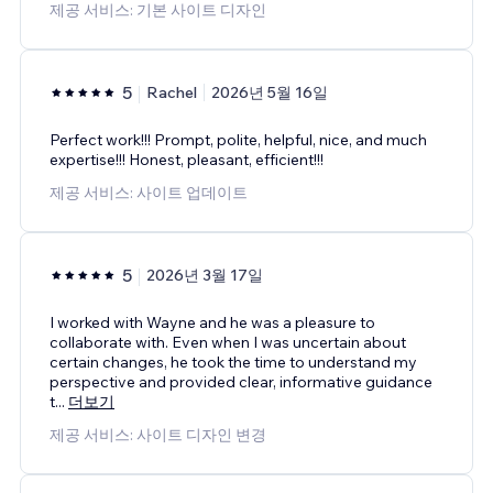
제공 서비스: 기본 사이트 디자인
5
Rachel
2026년 5월 16일
Perfect work!!! Prompt, polite, helpful, nice, and much
expertise!!! Honest, pleasant, efficient!!!
제공 서비스: 사이트 업데이트
5
2026년 3월 17일
I worked with Wayne and he was a pleasure to
collaborate with. Even when I was uncertain about
certain changes, he took the time to understand my
perspective and provided clear, informative guidance
t
...
더보기
제공 서비스: 사이트 디자인 변경