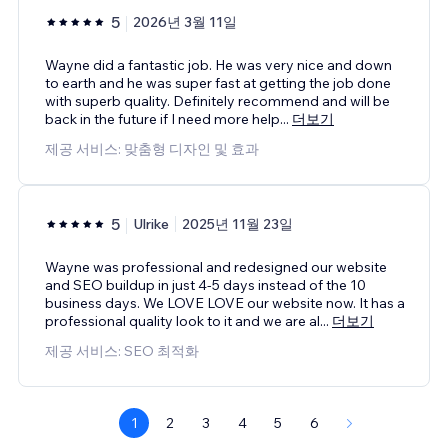
5
2026년 3월 11일
Wayne did a fantastic job. He was very nice and down
to earth and he was super fast at getting the job done
with superb quality. Definitely recommend and will be
back in the future if I need more help
...
더보기
제공 서비스: 맞춤형 디자인 및 효과
5
Ulrike
2025년 11월 23일
Wayne was professional and redesigned our website
and SEO buildup in just 4-5 days instead of the 10
business days. We LOVE LOVE our website now. It has a
professional quality look to it and we are al
...
더보기
제공 서비스: SEO 최적화
1
2
3
4
5
6