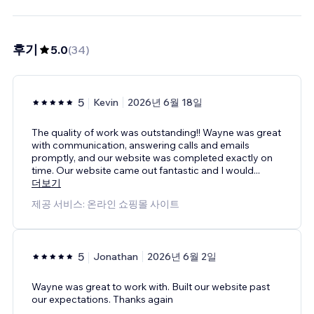
후기
5.0
(
34
)
5
Kevin
2026년 6월 18일
The quality of work was outstanding!! Wayne was great
with communication, answering calls and emails
promptly, and our website was completed exactly on
time. Our website came out fantastic and I would
...
더보기
제공 서비스: 온라인 쇼핑몰 사이트
5
Jonathan
2026년 6월 2일
Wayne was great to work with. Built our website past
our expectations. Thanks again