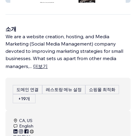
소개
We are a website creation, hosting, and Media
Marketing (Social Media Management) company
devoted to improving marketing strategies for small
businesses. What sets us apart from other media
managers,
...
더보기
도메인 연결
레스토랑 메뉴 설정
쇼핑몰 최적화
+19개
CA, US
English