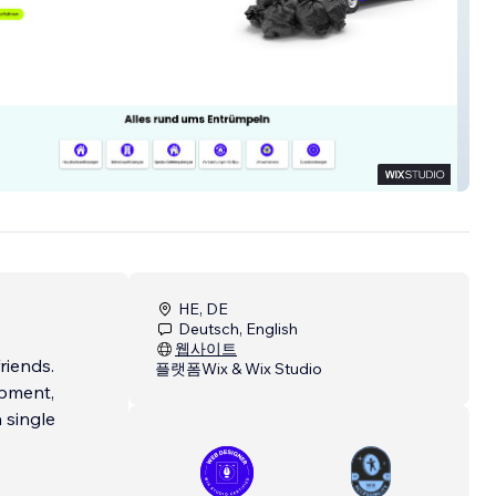
 2
HE, DE
Deutsch, English
웹사이트
riends.
플랫폼
Wix & Wix Studio
opment,
 single