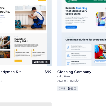
andyman Kit
$99
Cleaning Company
-
digitizer
9
게시 후기 0개
1
CMS
블로그