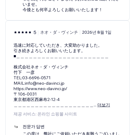
いませ。
今後とも何卒よろしくお願いいたします！
5
ネオ・ダ・ヴィンチ
2026년 8월 1일
迅速に対応していただき、大変助かりました。
引き続きよろしくお願いいたします。
■＿＿＿＿＿＿＿＿＿＿＿＿＿＿＿＿＿＿＿＿＿＿
株式会社ネオ・ダ・ヴィンチ
竹下 一彦
TEL:03-6696-0571
MAIL:info@neo-davinci.jp
https://www.neo-davinci.jp/
〒106-0031
東京都港区西麻布2-12-4
＿＿＿＿＿＿＿＿＿＿＿＿＿＿＿＿＿＿＿
...
더보기
제공 서비스: 온라인 쇼핑몰 사이트
전문가 답변
この度は、弊社にご依頼いただき有難うございまし