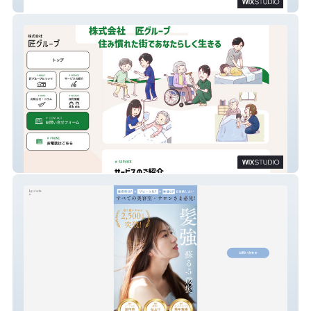
Vanites
匠グループ
客単価UPなら強髪-5歳髪｜美容室・サロン