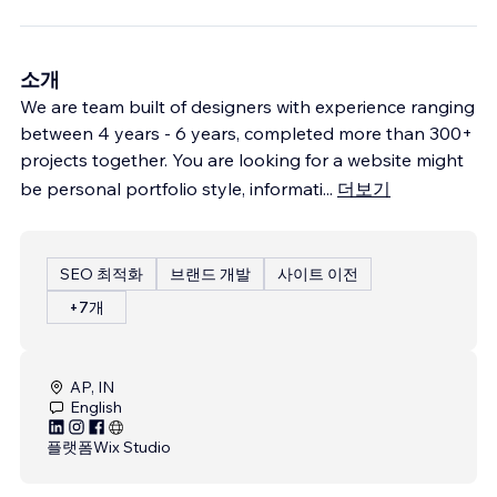
소개
We are team built of designers with experience ranging
between 4 years - 6 years, completed more than 300+
projects together. You are looking for a website might
be personal portfolio style, informati
...
더보기
SEO 최적화
브랜드 개발
사이트 이전
+7개
AP, IN
English
플랫폼
Wix Studio