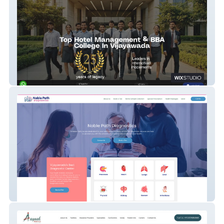
Westin
NoblePath