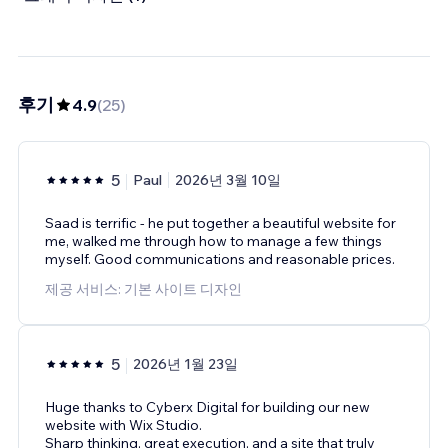
후기
4.9
(
25
)
5
Paul
2026년 3월 10일
Saad is terrific - he put together a beautiful website for
me, walked me through how to manage a few things
myself. Good communications and reasonable prices.
제공 서비스: 기본 사이트 디자인
5
2026년 1월 23일
Huge thanks to Cyberx Digital for building our new
website with Wix Studio.
Sharp thinking, great execution, and a site that truly