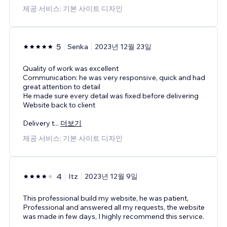
제공 서비스: 기본 사이트 디자인
5
Senka
2023년 12월 23일
Quality of work was excellent
Communication: he was very responsive, quick and had
great attention to detail
He made sure every detail was fixed before delivering
Website back to client
Delivery t
...
더보기
제공 서비스: 기본 사이트 디자인
4
Itz
2023년 12월 9일
This professional build my website, he was patient,
Professional and answered all my requests, the website
was made in few days, I highly recommend this service.