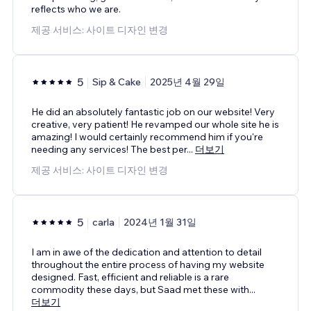
reflects who we are.
제공 서비스: 사이트 디자인 변경
5
Sip & Cake
2025년 4월 29일
He did an absolutely fantastic job on our website! Very
creative, very patient! He revamped our whole site he is
amazing! I would certainly recommend him if you're
needing any services! The best per
...
더보기
제공 서비스: 사이트 디자인 변경
5
carla
2024년 1월 31일
I am in awe of the dedication and attention to detail
throughout the entire process of having my website
designed. Fast, efficient and reliable is a rare
commodity these days, but Saad met these with
...
더보기