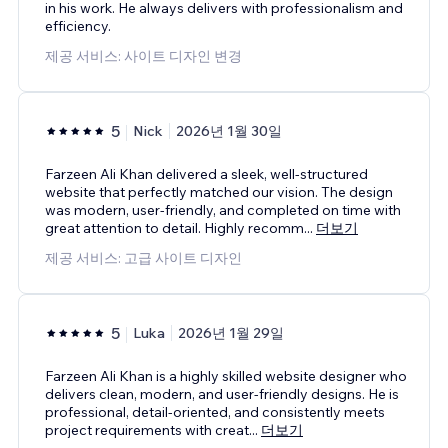
in his work. He always delivers with professionalism and
efficiency.
제공 서비스: 사이트 디자인 변경
5
Nick
2026년 1월 30일
Farzeen Ali Khan delivered a sleek, well-structured
website that perfectly matched our vision. The design
was modern, user-friendly, and completed on time with
great attention to detail. Highly recomm
...
더보기
제공 서비스: 고급 사이트 디자인
5
Luka
2026년 1월 29일
Farzeen Ali Khan is a highly skilled website designer who
delivers clean, modern, and user-friendly designs. He is
professional, detail-oriented, and consistently meets
project requirements with creat
...
더보기