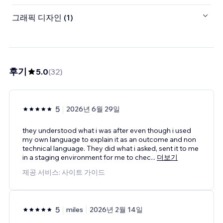
그래픽 디자인 (1)
후기
5.0
(
32
)
5
2026년 6월 29일
they understood what i was after even though i used
my own language to explain it as an outcome and non
technical language. They did what i asked, sent it to me
in a staging environment for me to chec
...
더보기
제공 서비스: 사이트 가이드
5
miles
2026년 2월 14일