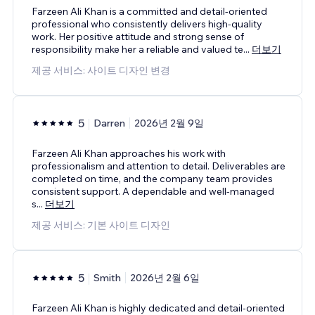
Farzeen Ali Khan is a committed and detail-oriented
professional who consistently delivers high-quality
work. Her positive attitude and strong sense of
responsibility make her a reliable and valued te
...
더보기
제공 서비스: 사이트 디자인 변경
5
Darren
2026년 2월 9일
Farzeen Ali Khan approaches his work with
professionalism and attention to detail. Deliverables are
completed on time, and the company team provides
consistent support. A dependable and well-managed
s
...
더보기
제공 서비스: 기본 사이트 디자인
5
Smith
2026년 2월 6일
Farzeen Ali Khan is highly dedicated and detail-oriented