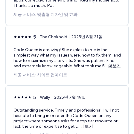
apps, corrected some errors and fixed my mobile app.
Thanks so much. Pat
제공 서비스: 맞춤형 디자인 및 효과
5
The Chokhold
2025년 8월 21일
Code Queen is amazing! She explain to me in the
simplest way what my issues were, how to fix them, and
how to maximize my site visits. She was patient, kind
and extremely knowledgeable. What took me 5
...
더보기
제공 서비스: 사이트 업데이트
5
Wally
2025년 7월 19일
Outstanding service. Timely and professional. I will not
hesitate to bring in or refer the Code Queen on any
project where someone asks for a top tier resource or I
lack the time or expertise to get t
...
더보기