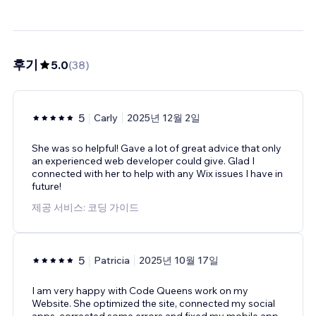
후기
5.0
(
38
)
5
Carly
2025년 12월 2일
She was so helpful! Gave a lot of great advice that only
an experienced web developer could give. Glad I
connected with her to help with any Wix issues I have in
future!
제공 서비스: 코딩 가이드
5
Patricia
2025년 10월 17일
I am very happy with Code Queens work on my
Website. She optimized the site, connected my social