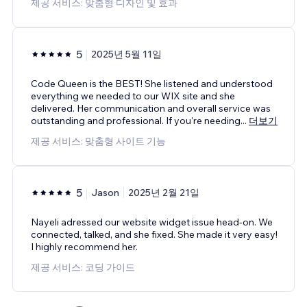
제공 서비스: 맞춤형 디자인 및 효과
5
2025년 5월 11일
Code Queen is the BEST! She listened and understood
everything we needed to our WIX site and she
delivered. Her communication and overall service was
outstanding and professional. If you're needing
...
더보기
제공 서비스: 맞춤형 사이트 기능
5
Jason
2025년 2월 21일
Nayeli adressed our website widget issue head-on. We
connected, talked, and she fixed. She made it very easy!
I highly recommend her.
제공 서비스: 코딩 가이드