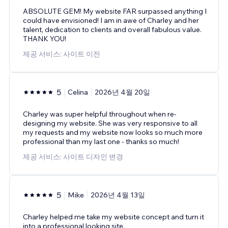
ABSOLUTE GEM! My website FAR surpassed anything I
could have envisioned! I am in awe of Charley and her
talent, dedication to clients and overall fabulous value.
THANK YOU!
제공 서비스: 사이트 이전
5
Celina
2026년 4월 20일
Charley was super helpful throughout when re-
designing my website. She was very responsive to all
my requests and my website now looks so much more
professional than my last one - thanks so much!
제공 서비스: 사이트 디자인 변경
5
Mike
2026년 4월 13일
Charley helped me take my website concept and turn it
into a professional looking site.