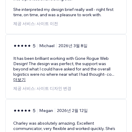
She interpreted my design brief really well - right first
time, on time, and was a pleasure to work with.
제공 서비스: 사이트 이전
5
Michael
2026년 3월 8일
It has been brilliant working with Gone Rogue Web
Design! The design was perfect, the support was
beyond what I could have asked for and the overall
logistics were no where near what I had thought- co
...
더보기
제공 서비스: 사이트 디자인 변경
5
Megan
2026년 2월 12일
Charley was absolutely amazing. Excellent
communicator, very flexible and worked quickly. She’s