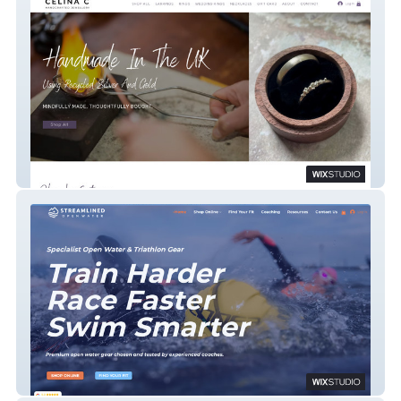
Celina C Jewellery
StreamlinedOpenWater