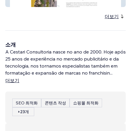
AServicosbr
더보기
소개
A Cestari Consultoria nasce no ano de 2000. Hoje após
25 anos de experiência no mercado publicitário e da
tecnologia, nos tornamos especialistas também em
formatação e expansão de marcas no franchisin
...
더보기
SEO 최적화
콘텐츠 작성
쇼핑몰 최적화
+23개