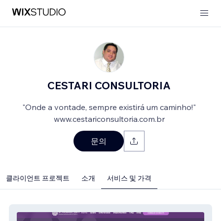
CESTARI CONSULTORIA
"Onde a vontade, sempre existirá um caminho!"
www.cestariconsultoria.com.br
문의
클라이언트 프로젝트
소개
서비스 및 가격