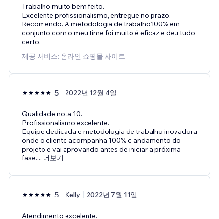
Trabalho muito bem feito.
Excelente profissionalismo, entregue no prazo.
Recomendo. A metodologia de trabalho100% em
conjunto com o meu time foi muito é eficaz e deu tudo
certo.
제공 서비스: 온라인 쇼핑몰 사이트
5
2022년 12월 4일
Qualidade nota 10.
Profissionalismo excelente.
Equipe dedicada e metodologia de trabalho inovadora
onde o cliente acompanha 100% o andamento do
projeto e vai aprovando antes de iniciar a próxima
fase.
...
더보기
5
Kelly
2022년 7월 11일
Atendimento excelente.