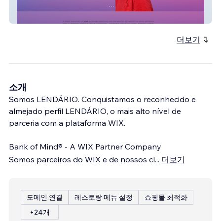
Salazar Comunicações
더보기
소개
Somos LENDÁRIO. Conquistamos o reconhecido e
almejado perfil LENDÁRIO, o mais alto nível de
parceria com a plataforma WIX.
Bank of Mind® - A WIX Partner Company
Somos parceiros do WIX e de nossos cl
...
더보기
도메인 연결
레스토랑 메뉴 설정
쇼핑몰 최적화
+24개