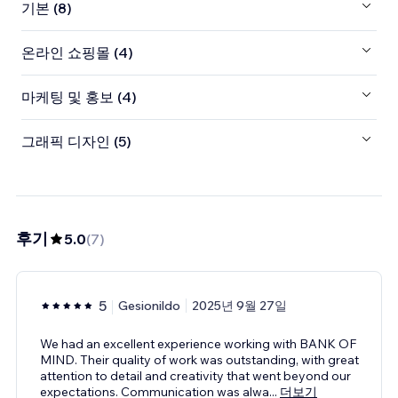
기본 (8)
온라인 쇼핑몰 (4)
마케팅 및 홍보 (4)
그래픽 디자인 (5)
후기
5.0
(
7
)
5
Gesionildo
2025년 9월 27일
We had an excellent experience working with BANK OF
MIND. Their quality of work was outstanding, with great
attention to detail and creativity that went beyond our
expectations. Communication was alwa
...
더보기