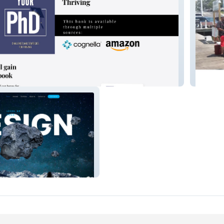
PhD
the-gr