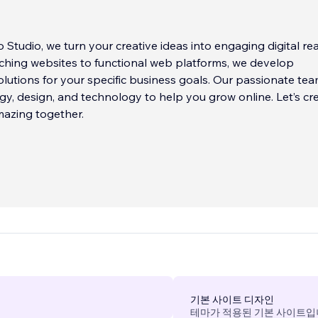
 Studio, we turn your creative ideas into engaging digital real
ching websites to functional web platforms, we develop
lutions for your specific business goals. Our passionate te
gy, design, and technology to help you grow online. Let’s cr
azing together.
기본 사이트 디자인
테마가 적용된 기본 사이트입