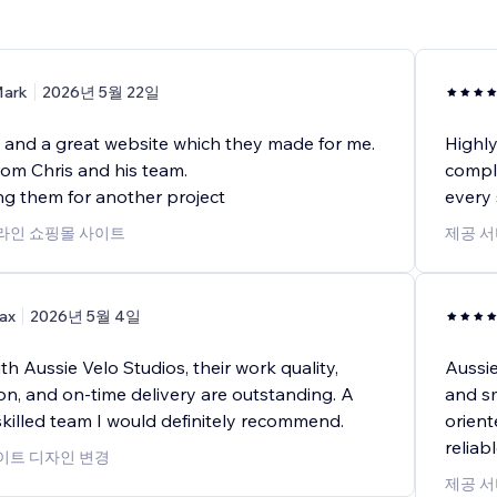
ark
2026년 5월 22일
e and a great website which they made for me.
Highly
rom Chris and his team.
comple
ng them for another project
every 
온라인 쇼핑몰 사이트
제공 서
ax
2026년 5월 4일
h Aussie Velo Studios, their work quality,
Aussie
n, and on-time delivery are outstanding. A
and sm
skilled team I would definitely recommend.
orient
reliab
사이트 디자인 변경
제공 서