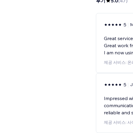
후기
5.0
(
47
)
5
M
Great servic
Great work f
I am now usi
제공 서비스: 
5
J
Impressed wit
communicatio
reliable and 
제공 서비스: 