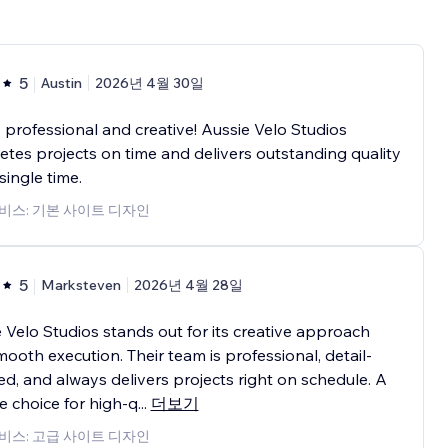
5
Austin
2026년 4월 30일
 professional and creative! Aussie Velo Studios
tes projects on time and delivers outstanding quality
single time.
비스: 기본 사이트 디자인
5
Marksteven
2026년 4월 28일
 Velo Studios stands out for its creative approach
ooth execution. Their team is professional, detail-
ed, and always delivers projects right on schedule. A
le choice for high-q
...
더보기
비스: 고급 사이트 디자인