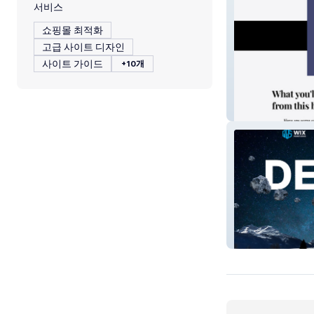
서비스
쇼핑몰 최적화
고급 사이트 디자인
사이트 가이드
+10개
NavigatingYour
Wixwebstudios