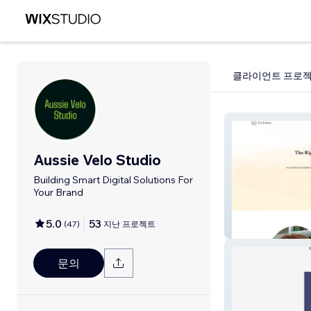
클라이언트 프로
Aussie Velo Studio
Building Smart Digital Solutions For
Your Brand
5.0
53
(
47
)
지난 프로젝트
Liz Schaus
문의