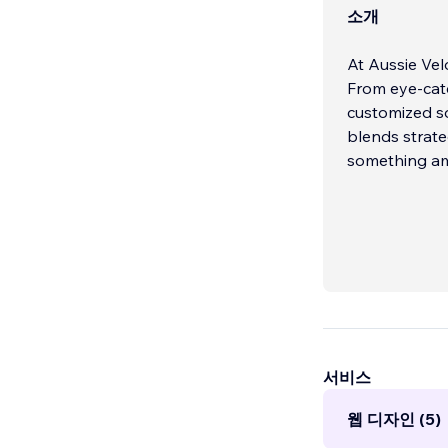
소개
At Aussie Velo
From eye-cat
customized so
blends strate
something am
서비스
웹 디자인 (5)