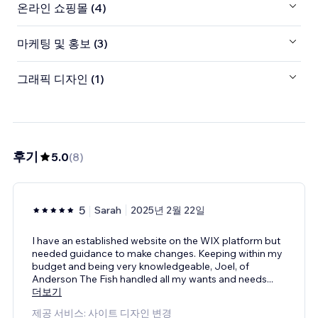
온라인 쇼핑몰 (4)
마케팅 및 홍보 (3)
그래픽 디자인 (1)
후기
5.0
(
8
)
5
Sarah
2025년 2월 22일
I have an established website on the WIX platform but
needed guidance to make changes. Keeping within my
budget and being very knowledgeable, Joel, of
Anderson The Fish handled all my wants and needs
...
더보기
제공 서비스: 사이트 디자인 변경