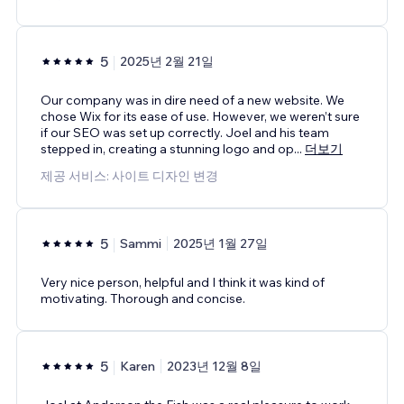
5
2025년 2월 21일
Our company was in dire need of a new website. We
chose Wix for its ease of use. However, we weren’t sure
if our SEO was set up correctly. Joel and his team
stepped in, creating a stunning logo and op
...
더보기
제공 서비스: 사이트 디자인 변경
5
Sammi
2025년 1월 27일
Very nice person, helpful and I think it was kind of
motivating. Thorough and concise.
5
Karen
2023년 12월 8일