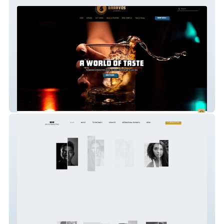
Braavos Co
LGL Consulting