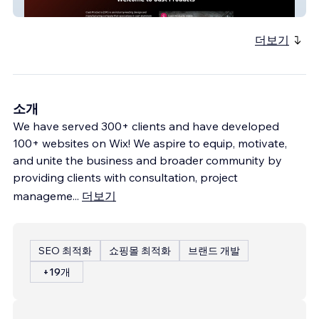
CPI Cast Products
더보기
소개
We have served 300+ clients and have developed
100+ websites on Wix! We aspire to equip, motivate,
and unite the business and broader community by
providing clients with consultation, project
manageme
...
더보기
SEO 최적화
쇼핑몰 최적화
브랜드 개발
+19개