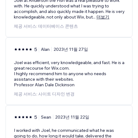
Joel at Anderson the Fish was a real pleasure to work
with. He quickly understood what I was trying to
accomplish, and also quickly made it happen. He is very
knowledgeable, not only about Wix, but
...
더보기
제공 서비스: 데이터베이스 콘텐츠
5
Alan
2023년 11월 27일
Joel was efficient, very knowledgeable, and fast. He is a
great recourse for Wix.com.
I highly recommend him to anyone who needs
assistance with their websites.
Professor Alan Dale Dickinson
제공 서비스: 사이트 디자인 변경
5
Sean
2023년 11월 22일
I worked with Joel, he communicated what he was
going to do, how long it would take, delivered the