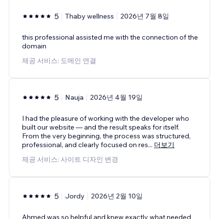
5
Thaby wellness
2026년 7월 8일
this professional assisted me with the connection of the
domain
제공 서비스: 도메인 연결
5
Nauja
2026년 4월 19일
I had the pleasure of working with the developer who
built our website — and the result speaks for itself.
From the very beginning, the process was structured,
professional, and clearly focused on res
...
더보기
제공 서비스: 사이트 디자인 변경
5
Jordy
2026년 2월 10일
Ahmed was so helpful and knew exactly what needed