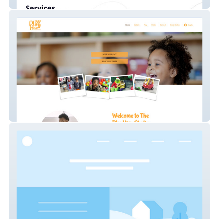
FVR Search Consulting
Theplayhivestudio