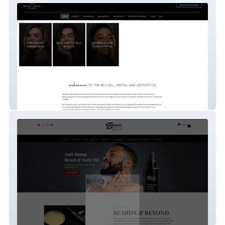
Brickell Dental Aesthetics
Beards & Beyond