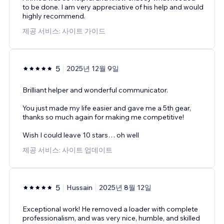
to be done. I am very appreciative of his help and would
highly recommend.
제공 서비스: 사이트 가이드
5
2025년 12월 9일
Brilliant helper and wonderful communicator.
You just made my life easier and gave me a 5th gear,
thanks so much again for making me competitive!
Wish I could leave 10 stars… oh well
제공 서비스: 사이트 업데이트
5
Hussain
2025년 8월 12일
Exceptional work! He removed a loader with complete
professionalism, and was very nice, humble, and skilled