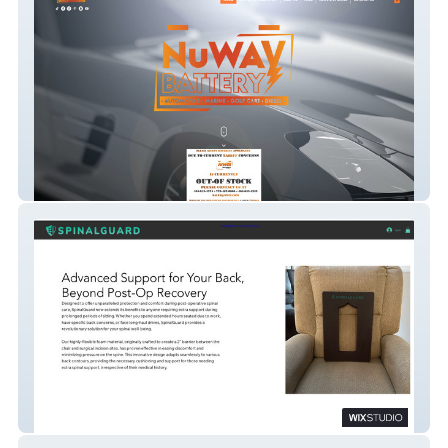
NuWAYBATTERY, INC.
SpinalGuard