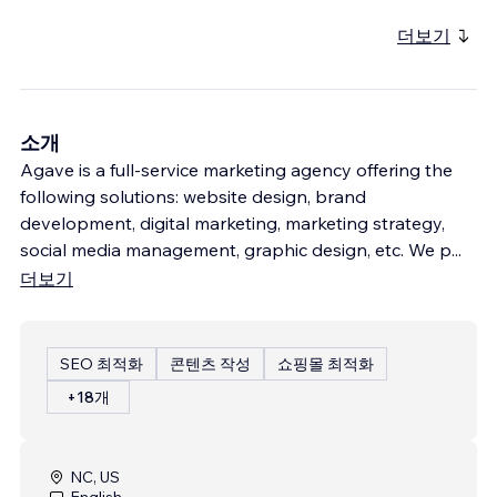
더보기
소개
Agave is a full-service marketing agency offering the
following solutions: website design, brand
development, digital marketing, marketing strategy,
social media management, graphic design, etc. We p
...
더보기
SEO 최적화
콘텐츠 작성
쇼핑몰 최적화
+18개
NC, US
English