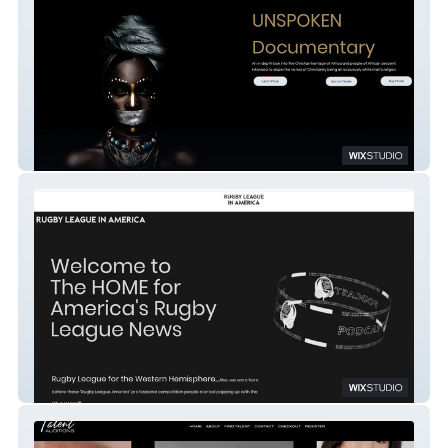
Unspoken
RugbyLeagueinAmerica