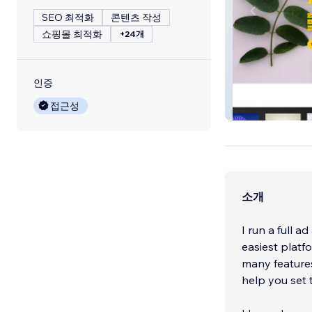
SEO 최적화
콘텐츠 작성
쇼핑몰 최적화
+24개
인증
접근성
Streamopolis tv
소개
I run a full a
easiest platfo
many features
help you set 