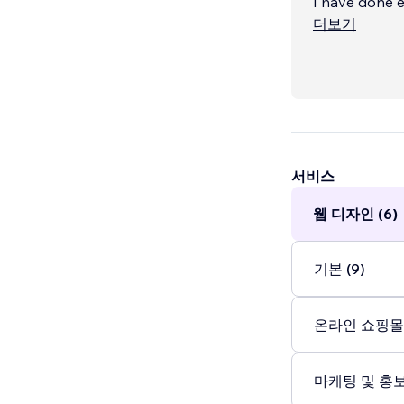
I have done e
school distric
더보기
appointment 
I build from 
서비스
웹 디자인 (6)
기본 (9)
온라인 쇼핑몰 
마케팅 및 홍보 