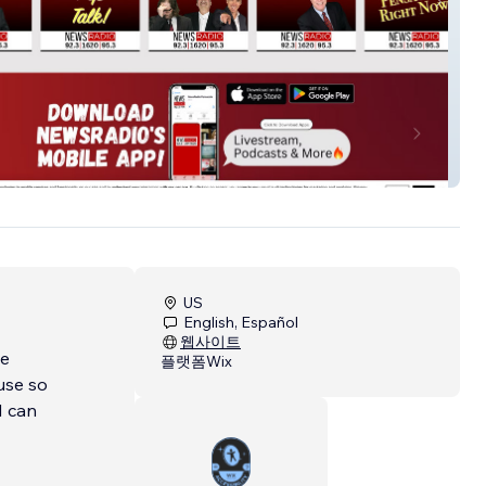
dio Pensacola
US
English, Español
웹사이트
he
플랫폼
Wix
ause so
I can