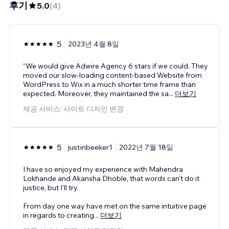
후기
5.0
(
4
)
5
2023년 4월 8일
“We would give Adwire Agency 6 stars if we could. They
moved our slow-loading content-based Website from
WordPress to Wix in a much shorter time frame than
expected. Moreover, they maintained the sa
...
더보기
제공 서비스: 사이트 디자인 변경
5
justinbeeker1
2022년 7월 18일
I have so enjoyed my experience with Mahendra
Lokhande and Akansha Dhoble, that words can't do it
justice, but I'll try.
From day one way have met on the same intuitive page
in regards to creating
...
더보기