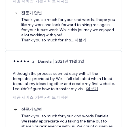
제공 서비스: 기본 사이트 디자인
전문가 답변
Thank you so much for your kind words. I hope you
like my work and look forward to hiring me again
for your future work. While this journey we enjoyed
a lot working with you!
Thank you so much for sho
...
더보기
5
Daniela
2021년 11월 3일
Although the process seemed easy with all the
templates provided by Wix, I felt defeated when I tried
to put all my ideas together and create my first website.
I couldn't figure how to transfer my vis
...
더보기
제공 서비스: 기본 사이트 디자인
전문가 답변
Thank you so much for your kind words Daniela.
We really appreciate you taking the time out to
share yourexperience with us. We count ourselves