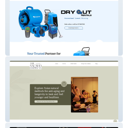
Dry Out Rental
thesacredhappiness