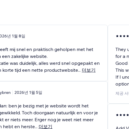
026년 1월 8일
eeft mij snel en praktisch geholpen met het
They u
een zakelijke website.
for a n
tie was duidelijk, alles werd snel opgepakt en
Good s
 korte tijd een nette productwebsite
...
더보기
This w
If I u
option
ybren
2026년 1월 5일
제공 서
an: ben je bezig met je website wordt het
gewikkeld. Toch doorgaan natuurlijk en voor je
t er niets meer. Erger nog je weet niet meer
n hebt en herste
...
더보기
Add Va