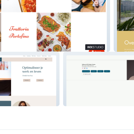
Skin R
TGC Media / Studios