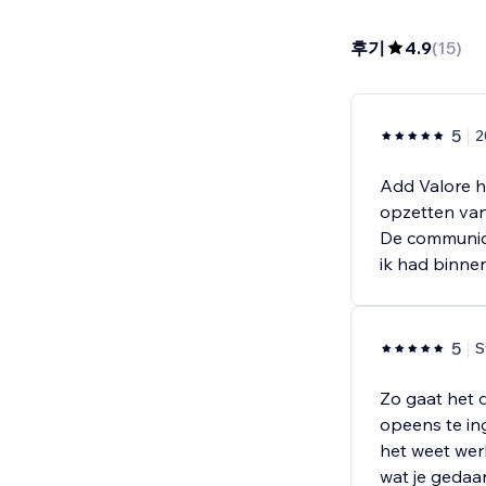
후기
4.9
(
15
)
5
2
Add Valore h
opzetten van 
De communica
ik had binnen
5
S
Zo gaat het d
opeens te in
het weet werk
wat je gedaa