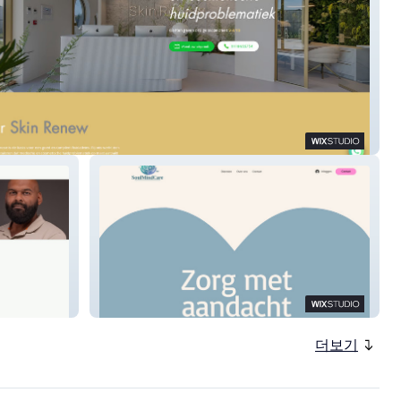
enew
SoulMindCare
더보기