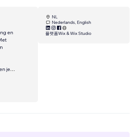
NL
Nederlands, English
ing en
플랫폼
Wix & Wix Studio
Met
en
en je