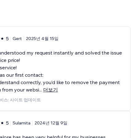
5
Gert
2025년 4월 15일
nderstood my request instantly and solved the issue
ice price!
ervice!
as our first contact:
nderstand correctly, you’d like to remove the payment
 from your websi
...
더보기
비스: 사이트 업데이트
5
Sulamita
2024년 12월 9일
lore has been very helpful for my businesses.