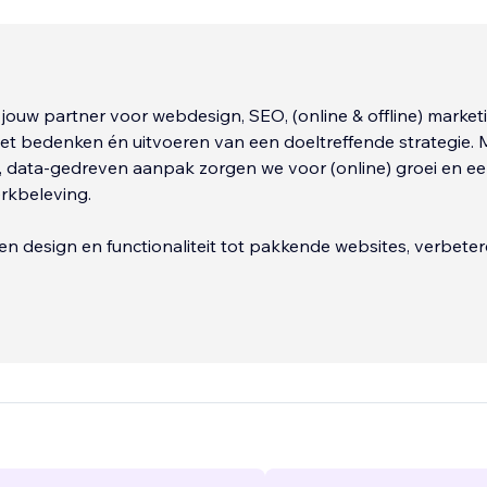
 jouw partner voor webdesign, SEO, (online & offline) market
et bedenken én uitvoeren van een doeltreffende strategie. 
, data-gedreven aanpak zorgen we voor (online) groei en e
erkbeleving.
 design en functionaliteit tot pakkende websites, verbeter
d in zoekmachines en zetten gerichte campagnes—zoals
nfluencer
...