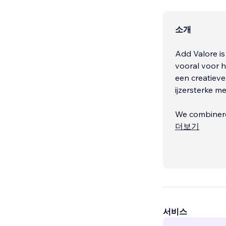
소개
Add Valore is
vooral voor h
een creatieve
ijzersterke m
We combineren
zichtbaarhei
더보기
adverteren, i
서비스