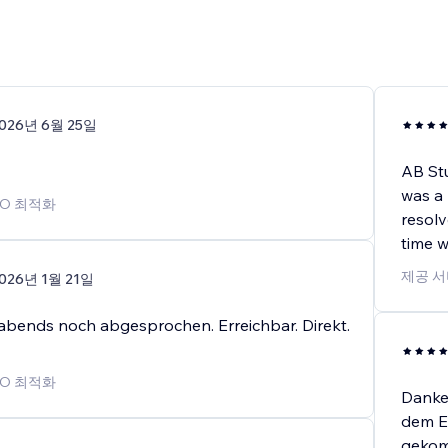
026년 6월 25일
AB Stu
was a 
EO 최적화
resolv
time w
제공 서
026년 1월 21일
 abends noch abgesprochen. Erreichbar. Direkt.
EO 최적화
Danke
dem Er
gekom