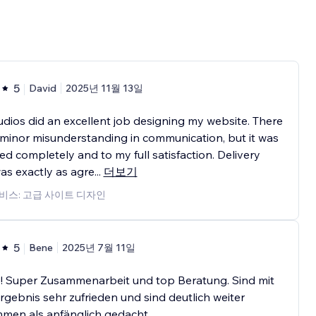
5
David
2025년 11월 13일
dios did an excellent job designing my website. There
minor misunderstanding in communication, but it was
ed completely and to my full satisfaction. Delivery
as exactly as agre
...
더보기
비스: 고급 사이트 디자인
5
Bene
2025년 7월 11일
! Super Zusammenarbeit und top Beratung. Sind mit
gebnis sehr zufrieden und sind deutlich weiter
men als anfänglich gedacht.