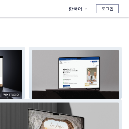
한국어
로그인
Grözinger F & I