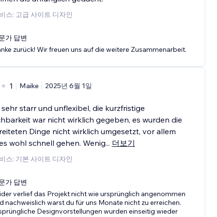
비스: 고급 사이트 디자인
문가 답변
nke zurück! Wir freuen uns auf die weitere Zusammenarbeit.
1
Maike
2025년 6월 1일
 sehr starr und unflexibel, die kurzfristige
chbarkeit war nicht wirklich gegeben, es wurden die
eiteten Dinge nicht wirklich umgesetzt, vor allem
 es wohl schnell gehen. Wenig
...
더보기
비스: 기본 사이트 디자인
문가 답변
ider verlief das Projekt nicht wie ursprünglich angenommen
d nachweislich warst du für uns Monate nicht zu erreichen.
sprüngliche Designvorstellungen wurden einseitig wieder