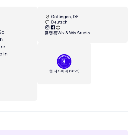
Göttingen, DE
Deutsch
 So
플랫폼
Wix & Wix Studio
ch
ere
plin
웹 디자이너
(
2025
)