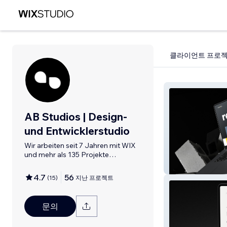
클라이언트 프로
AB Studios | Design-
und Entwicklerstudio
Wir arbeiten seit 7 Jahren mit WIX
und mehr als 135 Projekte
verwirklicht.
remotly
4.7
56
(
15
)
지난 프로젝트
문의