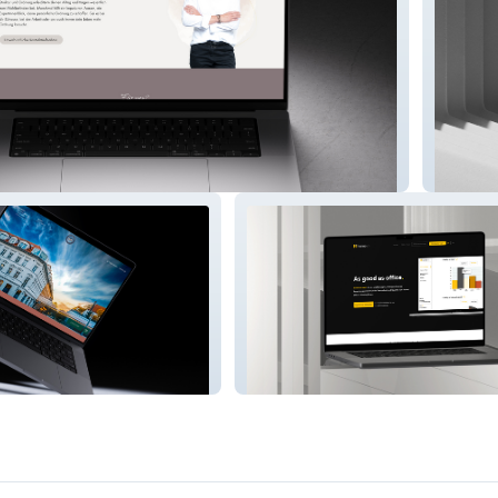
La bris
homerun cert.