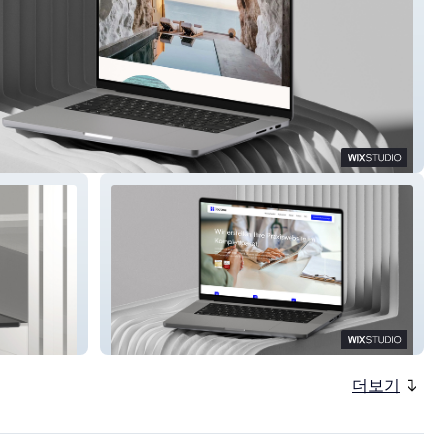
e by ANAÏS
Doctera
더보기