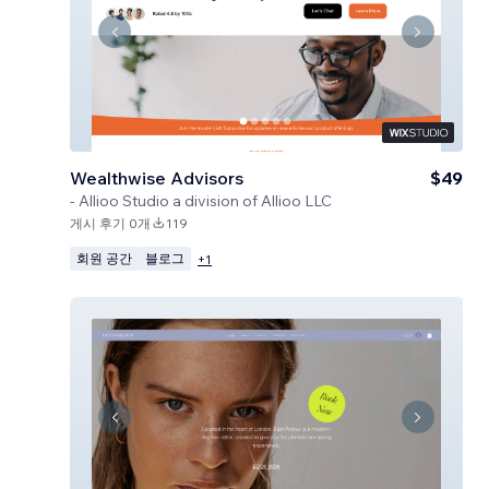
Wealthwise Advisors
$49
-
Allioo Studio a division of Allioo LLC
게시 후기 0개
119
회원 공간
블로그
+
1