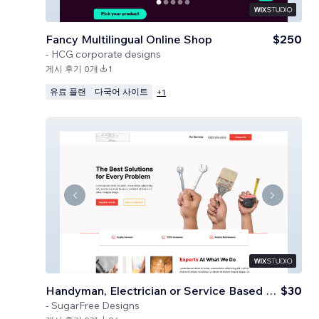
Fancy Multilingual Online Shop
$250
-
HCG corporate designs
게시 후기 0개
1
유료 플랜
다국어 사이트
+
1
Handyman, Electrician or Service Based Business
$30
-
SugarFree Designs