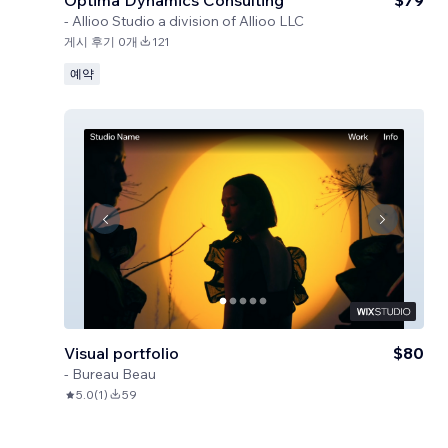
Optima Dynamics Consulting
$79
-
Allioo Studio a division of Allioo LLC
게시 후기 0개
121
예약
Visual portfolio
$80
-
Bureau Beau
5.0
(
1
)
59