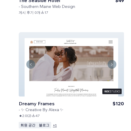
The Seaside Hotel
$49
-
Southern Maine Web Design
게시 후기 0개
17
Dreamy Frames
$120
-
✨ Creative By Alexa ✨
2.0
(
2
)
47
회원 공간
블로그
+
1