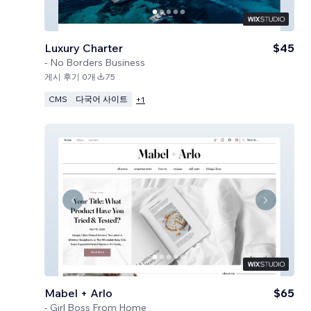
Luxury Charter
$45
-
No Borders Business
게시 후기 0개
75
CMS
다국어 사이트
+
1
Mabel + Arlo
$65
-
Girl Boss From Home