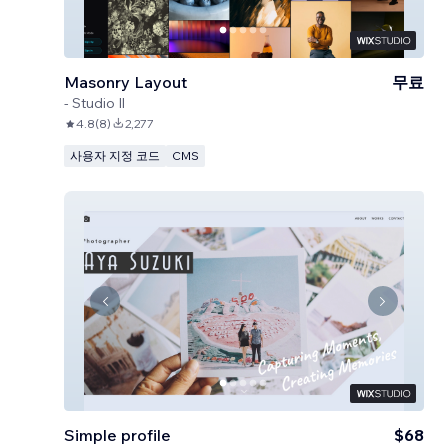
Masonry Layout
무료
-
Studio Il
4.8
(
8
)
2,277
사용자 지정 코드
CMS
Simple profile
$68