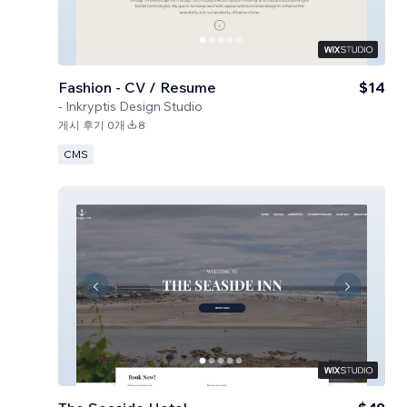
Fashion - CV / Resume
$14
-
Inkryptis Design Studio
게시 후기 0개
8
CMS