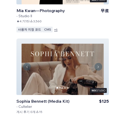
Mia Kwan—Photography
무료
-
Studio Il
4.7
(
15
)
3,560
사용자 지정 코드
CMS
+
1
Sophia Bennett (Media Kit)
$125
-
Cultelier
게시 후기 0개
15