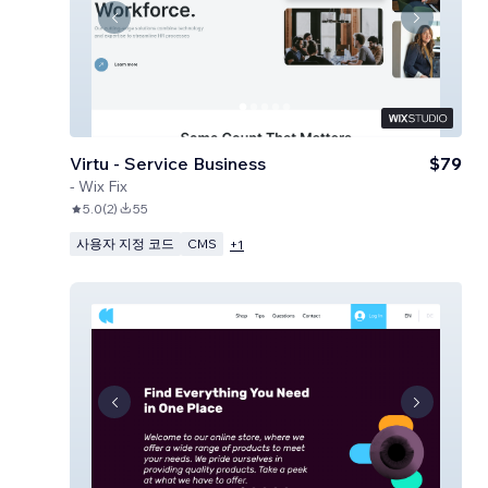
Virtu - Service Business
$79
-
Wix Fix
5.0
(
2
)
55
사용자 지정 코드
CMS
+
1