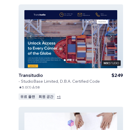
Transitudio
$249
-
StudioBase Limited, D.B.A. Certified Code
5.0
(
1
)
58
유료 플랜
회원 공간
+
1