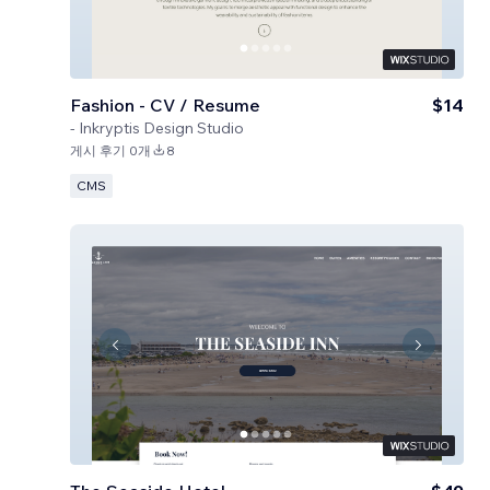
Fashion - CV / Resume
$14
-
Inkryptis Design Studio
게시 후기 0개
8
CMS