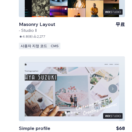
Masonry Layout
무료
-
Studio Il
4.8
(
8
)
2,277
사용자 지정 코드
CMS
Simple profile
$68