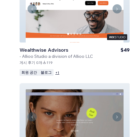
Wealthwise Advisors
$49
-
Allioo Studio a division of Allioo LLC
게시 후기 0개
119
회원 공간
블로그
+
1