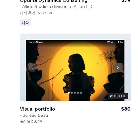
Optima Dynamics Consulting
$79
-
Allioo Studio a division of Allioo LLC
게시 후기 0개
121
예약
Visual portfolio
$80
-
Bureau Beau
5.0
(
1
)
59