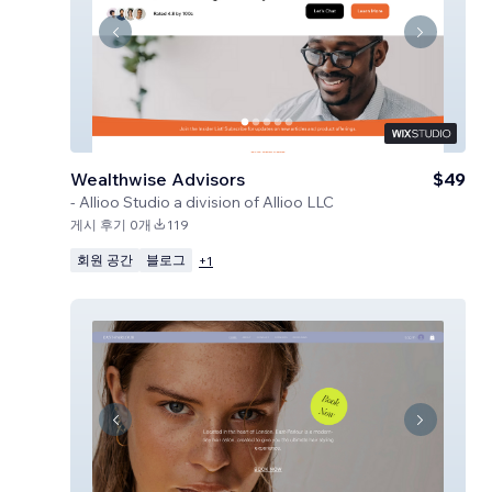
Wealthwise Advisors
$49
-
Allioo Studio a division of Allioo LLC
게시 후기 0개
119
회원 공간
블로그
+
1