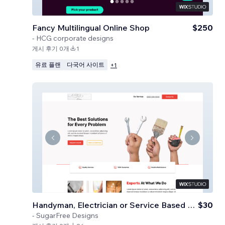
Fancy Multilingual Online Shop
$250
-
HCG corporate designs
게시 후기 0개
1
유료 플랜
다국어 사이트
+
1
Handyman, Electrician or Service Based Business
$30
-
SugarFree Designs