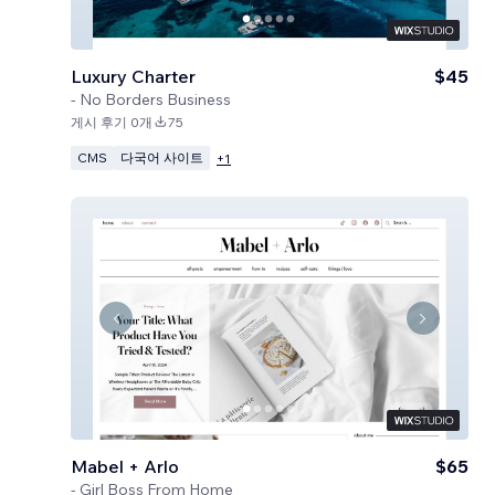
Luxury Charter
$45
-
No Borders Business
게시 후기 0개
75
CMS
다국어 사이트
+
1
Mabel + Arlo
$65
-
Girl Boss From Home