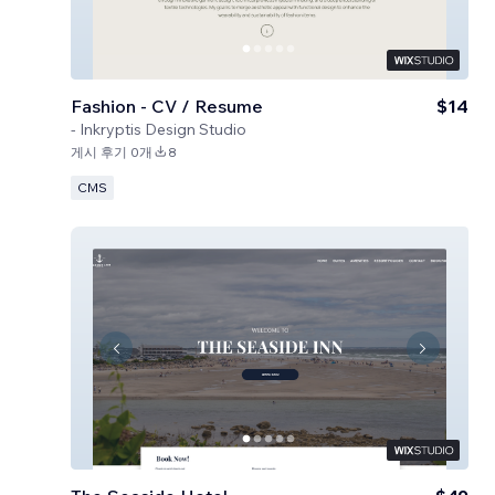
Fashion - CV / Resume
$14
-
Inkryptis Design Studio
게시 후기 0개
8
CMS