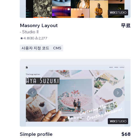
Masonry Layout
무료
-
Studio Il
4.8
(
8
)
2,277
사용자 지정 코드
CMS
Simple profile
$68