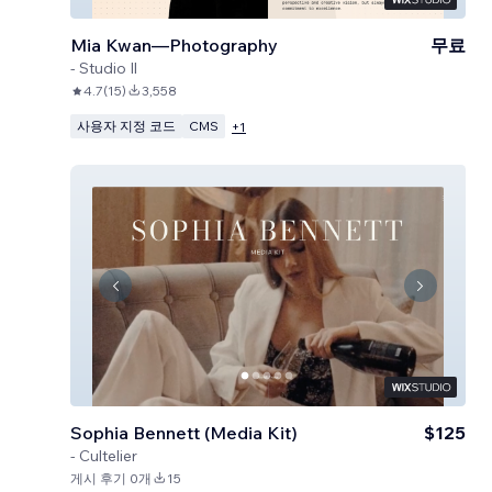
Mia Kwan—Photography
무료
-
Studio Il
4.7
(
15
)
3,558
사용자 지정 코드
CMS
+
1
Sophia Bennett (Media Kit)
$125
-
Cultelier
게시 후기 0개
15