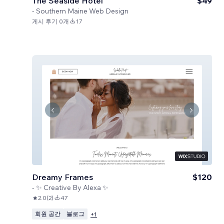
The Seaside Hotel
$49
-
Southern Maine Web Design
게시 후기 0개
17
Dreamy Frames
$120
-
✨ Creative By Alexa ✨
2.0
(
2
)
47
회원 공간
블로그
+
1