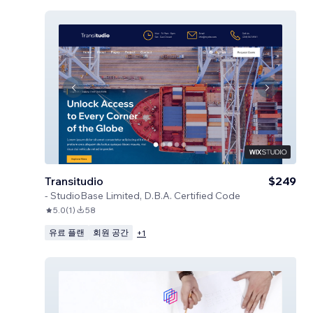
Transitudio
$249
-
StudioBase Limited, D.B.A. Certified Code
5.0
(
1
)
58
유료 플랜
회원 공간
+
1