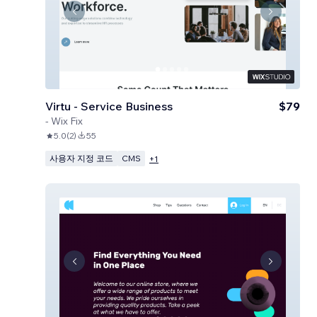
Virtu - Service Business
$79
-
Wix Fix
5.0
(
2
)
55
사용자 지정 코드
CMS
+
1