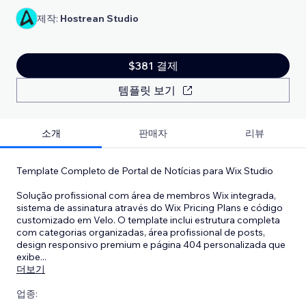
제작:
Hostrean Studio
$381 결제
템플릿 보기
소개
판매자
리뷰
Template Completo de Portal de Notícias para Wix Studio
Solução profissional com área de membros Wix integrada,
sistema de assinatura através do Wix Pricing Plans e código
customizado em Velo. O template inclui estrutura completa
com categorias organizadas, área profissional de posts,
design responsivo premium e página 404 personalizada que
exibe
...
더보기
업종: