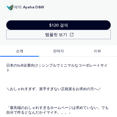
제작:
Ayaha D&W
$120 결제
템플릿 보기
소개
판매자
리뷰
日本のtoB企業向け｜シンプルでミニマルなコーポレートサイ
ト
＼おしゃれすぎず、派手すぎない正統派をお求めの方へ／
「最先端のおしゃれすぎるホームページは求めていない。でも
自分で作るとなんだかイマイチ。。。」