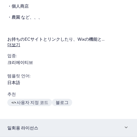
・個人商店
・農園 など、、、
お持ちのECサイトとリンクしたり、Wixの機能と
...
더보기
업종:
크리에이티브
템플릿 언어:
日本語
추천
사용자 지정 코드
블로그
일회용 라이선스