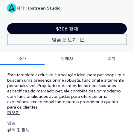
제작:
Hostrean Studio
$306 결제
템플릿 보기
소개
판매자
리뷰
Este template exclusivo é a solução ideal para pet shops que
buscam uma presença online robusta, funcional e altamente
personalizável. Projetado para atender às necessidades
específicas do mercado pet, ele combina design moderno
com funcionalidades avançadas para oferecer uma
experiência excepcional tanto para o proprietário quanto
para os clientes
...
더보기
업종:
뷰티 및 웰빙