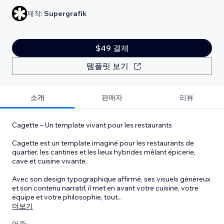
제작:
Supergrafik
$49 결제
템플릿 보기
소개
판매자
리뷰
Cagette – Un template vivant pour les restaurants
Cagette est un template imaginé pour les restaurants de
quartier, les cantines et les lieux hybrides mêlant épicerie,
cave et cuisine vivante.
Avec son design typographique affirmé, ses visuels généreux
et son contenu narratif, il met en avant votre cuisine, votre
équipe et votre philosophie, tout
...
더보기
업종: