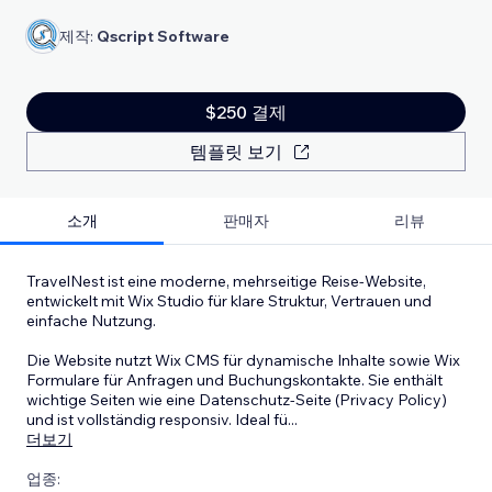
제작:
Qscript Software
$250 결제
템플릿 보기
소개
판매자
리뷰
TravelNest ist eine moderne, mehrseitige Reise-Website,
entwickelt mit Wix Studio für klare Struktur, Vertrauen und
einfache Nutzung.
Die Website nutzt Wix CMS für dynamische Inhalte sowie Wix
Formulare für Anfragen und Buchungskontakte. Sie enthält
wichtige Seiten wie eine Datenschutz-Seite (Privacy Policy)
und ist vollständig responsiv. Ideal fü
...
더보기
업종: